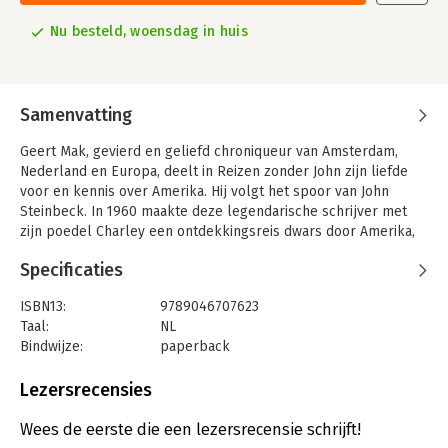
Nu besteld, woensdag in huis
Samenvatting
Geert Mak, gevierd en geliefd chroniqueur van Amsterdam,
Nederland en Europa, deelt in Reizen zonder John zijn liefde
voor en kennis over Amerika. Hij volgt het spoor van John
Steinbeck. In 1960 maakte deze legendarische schrijver met
zijn poedel Charley een ontdekkingsreis dwars door Amerika,
die hij beschreef in de klassieker Reizen met Charley. Precies
Specificaties
vijftig jaar later maakt Geert Mak diezelfde reis.
Net als in In Europa en in Grote verwachtingen combineert
ISBN13:
9789046707623
Geert Mak in Reizen zonder John een reis door het continent
Taal:
NL
met een reis door de tijd. Tegelijkertijd onderzoekt hij hoe
Bindwijze:
paperback
Amerika de afgelopen halve eeuw veranderd is. Zijn de dromen
Aantal pagina's:
576
van toen nog de dromen van nu? Is Amerika nog ‘het beloofde
Uitgever:
Olympus
Lezersrecensies
land’? En wat bindt Amerika en Europa nog?
Druk:
25
Verschijningsdatum:
27-10-2020
Wees de eerste die een lezersrecensie schrijft!