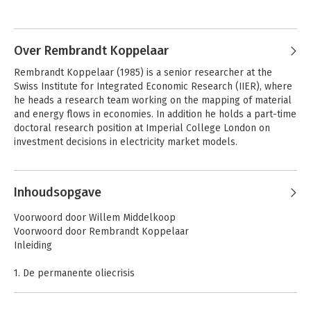
boek 'Als de dollar valt' werden binnen 
Andere boeken door Willem
één jaar 25.000 exemplaren verkocht.
Middelkoop
Over Rembrandt Koppelaar
Rembrandt Koppelaar (1985) is a senior researcher at the 
Swiss Institute for Integrated Economic Research (IIER), where 
he heads a research team working on the mapping of material 
and energy flows in economies. In addition he holds a part-time 
doctoral research position at Imperial College London on 
investment decisions in electricity market models.
Andere boeken door Rembrandt
Inhoudsopgave
Koppelaar
De Big Reset
Patronen van
Voorwoord door Willem Middelkoop
bedrog
Voorwoord door Rembrandt Koppelaar
Inleiding
1. De permanente oliecrisis
2. Peak oil, een compleet nieuw begrip
3. Olie, een wereldontdekking