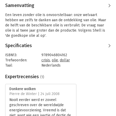
Samenvatting
Een leven zonder olie is onvoorstelbaar: onze welvaart
hebben we zelfs te danken aan de ontdekking van olie. Maar
de helft van de beschikbare olie is verbruikt. De vraag naar
olie is al twee jaar groter dan de productie. Volgens Shell is
'de goedkope olie al op'.
'De permanente oliecrisis' beschrijft de gevolgen van een
Specificaties
olieprijs ver boven de $100. Maar dit is nog maar het begin.
Vanaf nu wordt olie steeds schaarser en benzine steeds
ISBN13:
9789046804162
duurder doordat de wereldwijde olieproductie binnen enkele
Trefwoorden:
crisis
,
olie
,
dollar
jaren haar top gaat bereiken. Dat moment wordt Peak Oil
Taal:
Nederlands
genoemd. Na die 'piek' neemt de productie af en zullen we
Bindwijze:
paperback
moeten leren leven met nog veel hogere energieprijzen. Dat
Aantal pagina's:
192
Expertrecensies
(1)
zal zeer grote gevolgen hebben voor onze manier van leven.
Uitgever:
Nieuw Amsterdam
Zelfs voedsel kan nog veel duurder worden wanneer we
Druk:
1
Donkere wolken
massaal bio-ethanol uit graan en maïs maken. In de VS wordt al
Hoofdrubriek:
Economie
Pierre de Winter | 24 juli 2008
een kwart van dit voedsel in auto's verstookt. De voedselcrisis
Nooit eerder werd er zoveel
en oliecrisis hebben veel met elkaar te maken.
geschreven over de wereldwijde
energievoorziening. Vreemd is dat
Wanneer wordt die piek in de olieproductie precies bereikt?
niet, want wie een jaartje of dertig de
Zijn er voldoende alternatieven? Kan het westen wel zonder