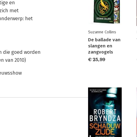
tige en
 zich met
onderwerp: het
Suzanne Collins
De ballade van
slangen en
ën die goed worden
zangvogels
€ 25,99
en van 2010)
Nieuwsshow