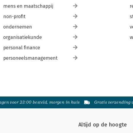
mens en maatschappij
r
non-profit
s
ondernemen
v
organisatiekunde
w
personal finance
personeelsmanagement
gen voor 23:00 besteld, morgen in huis
Gratis verzending
Altijd op de hoogte