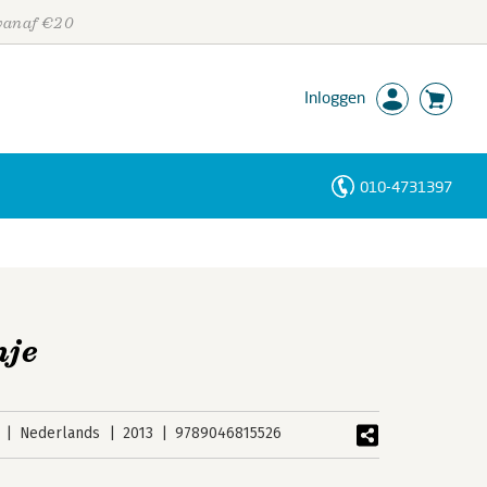
 vanaf €20
Inloggen
010-4731397
Personen
Trefwoorden
nje
Nederlands
2013
9789046815526