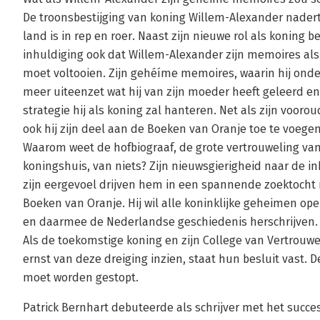
De troonsbestijging van koning Willem-Alexander nadert
land is in rep en roer. Naast zijn nieuwe rol als koning 
inhuldiging ook dat Willem-Alexander zijn memoires als
moet voltooien. Zijn gehéíme memoires, waarin hij onde
meer uiteenzet wat hij van zijn moeder heeft geleerd e
strategie hij als koning zal hanteren. Net als zijn vooro
ook hij zijn deel aan de Boeken van Oranje toe te voegen
Waarom weet de hofbiograaf, de grote vertrouweling va
koningshuis, van niets? Zijn nieuwsgierigheid naar de i
zijn eergevoel drijven hem in een spannende zoektocht
Boeken van Oranje. Hij wil alle koninklijke geheimen op
en daarmee de Nederlandse geschiedenis herschrijven.
Als de toekomstige koning en zijn College van Vertrouw
ernst van deze dreiging inzien, staat hun besluit vast. D
moet worden gestopt.
Patrick Bernhart debuteerde als schrijver met het succe