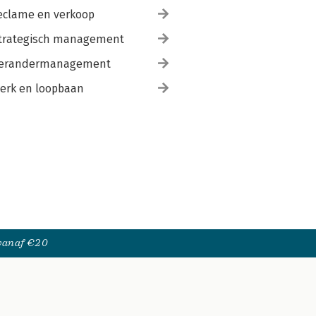
eclame en verkoop
trategisch management
erandermanagement
erk en loopbaan
 vanaf €20