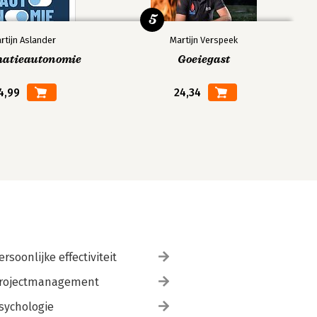
5
rtijn Aslander
Martijn Verspeek
matieautonomie
Goeiegast
4,99
24,34
ersoonlijke effectiviteit
rojectmanagement
sychologie