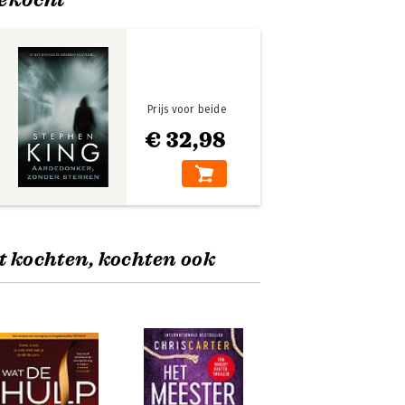
Prijs voor beide
€ 32,98
t kochten, kochten ook