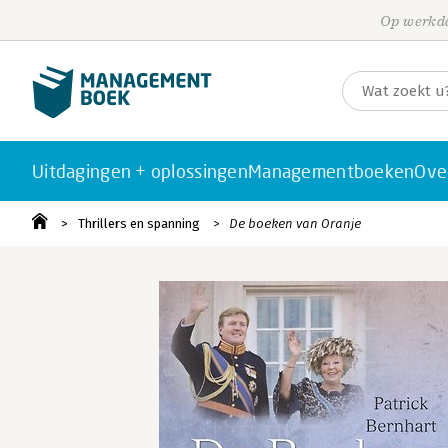
Op werkda
Uitdagingen + oplossingen
Managementboeken
Ove
Thrillers en spanning
De boeken van Oranje