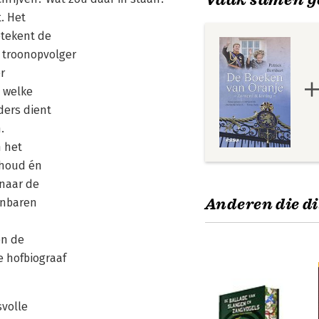
. Het
betekent de
 troonopvolger
r
n welke
uders dient
.
n het
nhoud én
 naar de
Anderen die di
enbaren
en de
e hofbiograaf
svolle