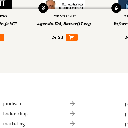
3
4
izen
Ron Steenkist
Ma
in je MT
Agenda Vol, Batterij Leeg
Infor
24,50
2
juridisch
p
leiderschap
p
marketing
p