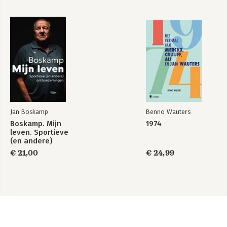
Jan Boskamp
Benno Wauters
Boskamp. Mijn
1974
leven. Sportieve
(en andere)
ontboezemingen
€ 21,00
€ 24,99