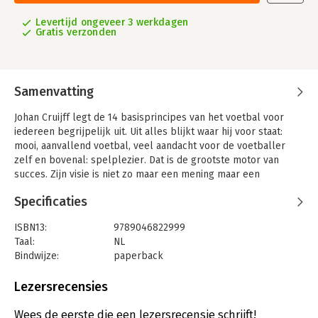
Levertijd ongeveer 3 werkdagen
Gratis verzonden
Samenvatting
Johan Cruijff legt de 14 basisprincipes van het voetbal voor
iedereen begrijpelijk uit. Uit alles blijkt waar hij voor staat:
mooi, aanvallend voetbal, veel aandacht voor de voetballer
zelf en bovenal: spelplezier. Dat is de grootste motor van
succes. Zijn visie is niet zo maar een mening maar een
overtuiging gebaseerd op tientallen jaren ervaring op het
Specificaties
hoogste niveau. Een visie waarmee hij zichzelf en veel andere
talentvolle spelers naar de absolute top bracht en waar nog
ISBN13:
9789046822999
elke dag aan wordt gerefereerd.
Taal:
NL
Johan Cruijff – Mijn voetbal is een geheel herziene heruitgave
Bindwijze:
paperback
van Voetbal uit 2012. Het bevat extra hoofdstukken en is
Aantal pagina's:
176
vormgegeven in de lijn van de autobiografie Johan Cruijff - Mijn
Uitgever:
Nieuw Amsterdam
Lezersrecensies
verhaal.
Druk:
1
Verschijningsdatum:
19-9-2017
Wees de eerste die een lezersrecensie schrijft!