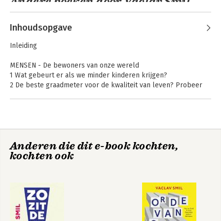
Andere boeken door Vaclav Smil
Inhoudsopgave
Inleiding
MENSEN - De bewoners van onze wereld
1 Wat gebeurt er als we minder kinderen krijgen?
2 De beste graadmeter voor de kwaliteit van leven? Probeer
kindersterfte eens
3 De meest rendabele investering: vaccinatie
4 Waarom het zo moeilijk is om te voorspellen hoe een zware
pandemie zich zal ontwikkelen
De voedselfactor
Orde van grootte
5 Groter groeien
Anderen die dit e-book kochten,
6 Heeft de levensverwachting eindelijk haar piek bereikt?
kochten ook
7 Hoe zweten de jacht bevorderde
8 Hoeveel mensen waren er nodig om de Grote Piramide te
bouwen?
9 Waarom werkloosheidscijfers niet het hele verhaal vertellen
10 Wat maak mensen gelukkig?
11 De opkomst van megasteden