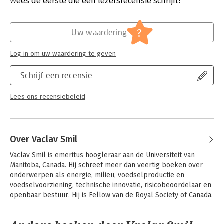
Wees de eerste die een lezersrecensie schrijft!
niet, maar welke waarheid brengen zij eigenlijk aan het licht?
Uitgever:
Nieuw Amsterdam
Druk:
1
'Vaclav Smil is een van mijn favoriete auteurs.' - Bill Gates
Verschijningsdatum:
7-1-2021
?
Uw waardering
'Een van de belangrijkste mondiale denkers.' - Foreign Policy
Hoofdrubriek:
Mens en maatschappij
Log in om uw waardering te geven
'Vaclav Smil is een van de meest vooraanstaande denkers ter
wereld over de geschiedenis van innovatie en een meester in
Schrijf een recensie
de statistiek (...) Er is geen andere wetenschapper die zo
beeldend schrijft over getallen als hij.' - The Guardian
Lees ons recensiebeleid
'Een origineel denker.' - Sheila Sitalsing
Over Vaclav Smil
Vaclav Smil is emeritus hoogleraar aan de Universiteit van 
Manitoba, Canada. Hij schreef meer dan veertig boeken over 
onderwerpen als energie, milieu, voedselproductie en 
voedselvoorziening, technische innovatie, risicobeoordelaar en 
openbaar bestuur. Hij is Fellow van de Royal Society of Canada.