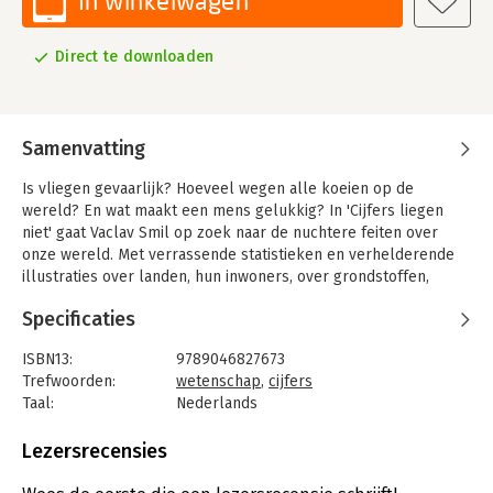
In winkelwagen
Direct te downloaden
Samenvatting
Is vliegen gevaarlijk? Hoeveel wegen alle koeien op de
wereld? En wat maakt een mens gelukkig? In 'Cijfers liegen
niet' gaat Vaclav Smil op zoek naar de nuchtere feiten over
onze wereld. Met verrassende statistieken en verhelderende
illustraties over landen, hun inwoners, over grondstoffen,
voedselvoorziening en transport, biedt Smil een nieuwe blik
Specificaties
op de maatschappij.
Je komt te weten hoeveel mensen er nodig waren om de
ISBN13:
9789046827673
Pyramide van Cheops te bouwen, waarom Nederlandse mannen
Trefwoorden:
wetenschap
,
cijfers
de langste ter wereld zijn en waarom elektrische auto's nog
Taal:
Nederlands
niet zo goed zijn als we denken.
Bindwijze:
e-book
Beveiliging:
watermerk
Lezersrecensies
Vaclav Smil laat zien dat feiten ertoe doen, en daagt je uit om
Bestandsformaat:
epub
de cijfers in de juiste context te plaatsen. Want cijfers liegen
Aantal pagina's:
241