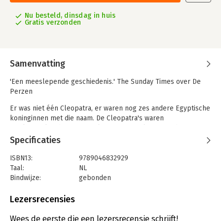
Nu besteld, dinsdag in huis
Gratis verzonden
Samenvatting
'Een meeslepende geschiedenis.' The Sunday Times over De
Perzen
Er was niet één Cleopatra, er waren nog zes andere Egyptische
koninginnen met die naam. De Cleopatra's waren
Griekssprekende afstammelingen van Ptolemaeus, de
generaal die samen met Alexander de Grote Egypte veroverde.
Specificaties
Deze koninginnen waren nauw verwant als moeders, dochters,
zusters, halfzusters en nichtjes. Ze hadden de absolute macht
ISBN13:
9789046832929
en regeerden met de listige inzet van geheimzinnige rituelen
Taal:
NL
en weelderige spektakels. Ze omzeilden politieke onrust en
Bindwijze:
gebonden
intriges aan het hof, en voerden het bevel over legers in de
Aantal pagina's:
352
strijd.
Uitgever:
Nieuw Amsterdam
Lezersrecensies
Met deze fascinerende biografie van de zeven Cleopatra's
Druk:
1
krijgen deze buitengewone vrouwen een verdiende plaats
Verschijningsdatum:
18-6-2024
Wees de eerste die een lezersrecensie schrijft!