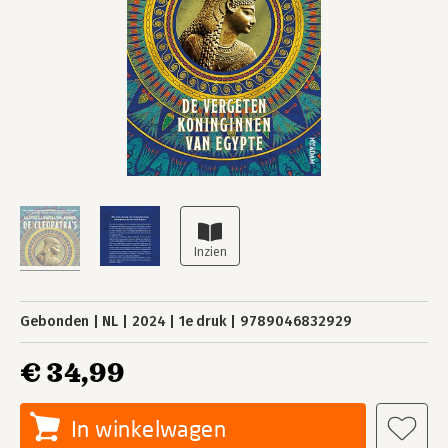
Gebonden
NL
2024
1e druk
9789046832929
€ 34,99
In winkelwagen