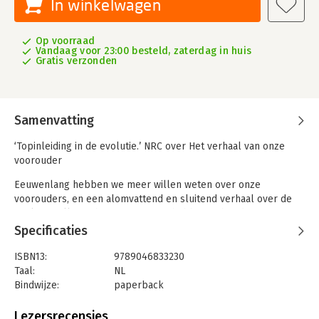
In winkelwagen
Op voorraad
Vandaag voor 23:00 besteld, zaterdag in huis
Gratis verzonden
Samenvatting
‘Topinleiding in de evolutie.’ NRC over Het verhaal van onze
voorouder
Eeuwenlang hebben we meer willen weten over onze
voorouders, en een alomvattend en sluitend verhaal over de
evolutie willen schrijven. Maar we hebben in het duister getast
en gespeculeerd over de ontwikkeling van het leven op aarde.
Specificaties
Maar wat als er een manier bestaat om dat beter te kunnen?
In Het DNA van het leven op aarde laat Richard Dawkins zien
ISBN13:
9789046833230
hoe met dna de evolutie nog beter begrepen en beschreven
Taal:
NL
kan worden. In de toekomst zal een zoöloog die een tot nu toe
Bindwijze:
paperback
onbekend dier te zien krijgt, diens lichaam en genen kunnen
Aantal pagina's:
384
lezen als een gedetailleerde beschrijving van de wereld van
Uitgever:
Nieuw Amsterdam
Lezersrecensies