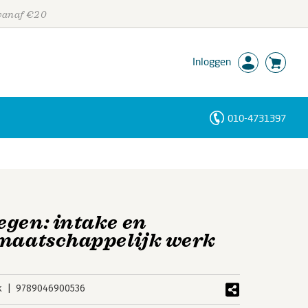
 vanaf €20
Inloggen
010-4731397
Personen
Trefwoorden
egen: intake en
 maatschappelijk werk
k
9789046900536