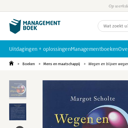
Op werkda
Uitdagingen + oplossingen
Managementboeken
Ove
Boeken
Mens en maatschappij
Wegen en blijven wegen