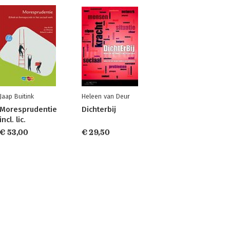
Jaap Buitink
Heleen van Deur
Moresprudentie
Dichterbij
incl. lic.
€ 53,00
€ 29,50