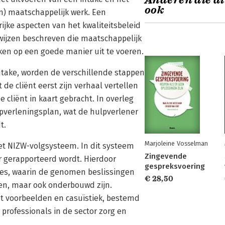
Anderen die di
ook
n) maatschappelijk werk. Een
ijke aspecten van het kwaliteitsbeleid
wijzen beschreven die maatschappelijk
ken op een goede manier uit te voeren.
ntake, worden de verschillende stappen
de cliënt eerst zijn verhaal vertellen
e cliënt in kaart gebracht. In overleg
pverleningsplan, wat de hulpverlener
t.
Marjoleine Vosselman
t NIZW-volgsysteem. In dit systeem
Zingevende
 gerapporteerd wordt. Hierdoor
gespreksvoering
es, waarin de genomen beslissingen
€ 28,50
den, maar ook onderbouwd zijn.
et voorbeelden en casuïstiek, bestemd
professionals in de sector zorg en