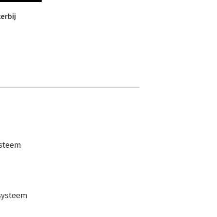
erbij
ysteem
gsysteem