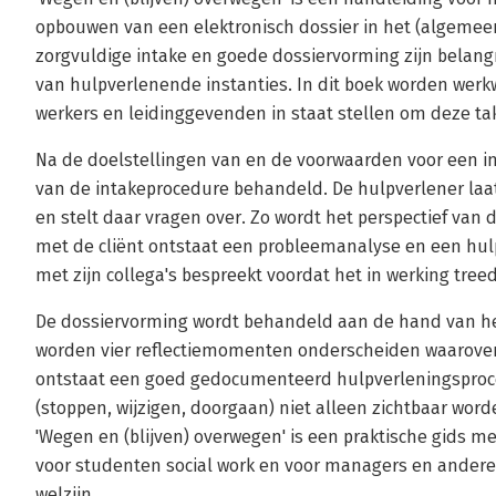
opbouwen van een elektronisch dossier in het (algemee
zorgvuldige intake en goede dossiervorming zijn belangr
van hulpverlenende instanties. In dit boek worden werk
werkers en leidinggevenden in staat stellen om deze ta
Na de doelstellingen van en de voorwaarden voor een i
van de intakeprocedure behandeld. De hulpverlener laat 
en stelt daar vragen over. Zo wordt het perspectief van d
met de cliënt ontstaat een probleemanalyse en een hul
met zijn collega's bespreekt voordat het in werking treed
De dossiervorming wordt behandeld aan de hand van he
worden vier reflectiemomenten onderscheiden waarover
ontstaat een goed gedocumenteerd hulpverleningsproc
(stoppen, wijzigen, doorgaan) niet alleen zichtbaar wor
'Wegen en (blijven) overwegen' is een praktische gids m
voor studenten social work en voor managers en andere 
welzijn.