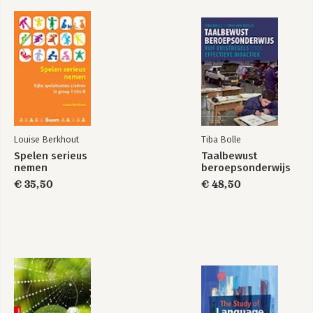
Hogeschool van Amsterdam. Hij is daar tevens lector 'Maatwerk
in leren en instructie'. Daarnaast is hij als hoogleraar
Onderwijsleerprocessen verbonden aan de afdeling
Pedagogiek, Onderwijskunde en Lerarenopleiding van de
Universiteit van Amsterdam. Daarnaast is hij medeauteur van
het handboek 'Samen werken aan leren en opvoeden'.
Louise Berkhout
Tiba Bolle
Spelen serieus
Taalbewust
nemen
beroepsonderwijs
€ 35,50
€ 48,50