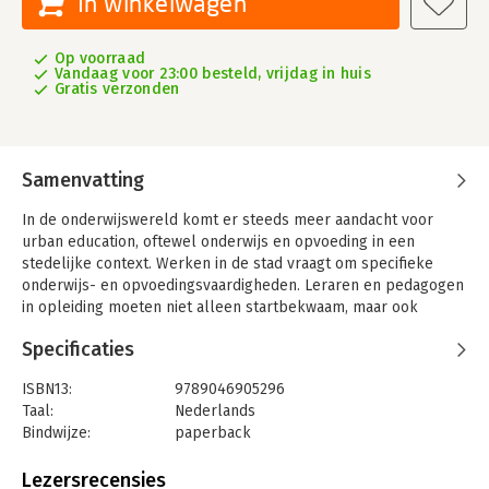
In winkelwagen
Op voorraad
Vandaag voor 23:00 besteld, vrijdag in huis
Gratis verzonden
Samenvatting
In de onderwijswereld komt er steeds meer aandacht voor
urban education, oftewel onderwijs en opvoeding in een
stedelijke context. Werken in de stad vraagt om specifieke
onderwijs- en opvoedingsvaardigheden. Leraren en pedagogen
in opleiding moeten niet alleen startbekwaam, maar ook
stadsbekwaam worden opgeleid.
Specificaties
Onderwijs en opvoeding in een stedelijke context
komt
tegemoet aan deze vraag. Het boek vertaalt inleidende en
ISBN13:
9789046905296
verdiepende theorie naar praktijkgerichte situaties in een
Taal:
Nederlands
Nederlandse context. Dit middels een samenspel van
Bindwijze:
paperback
onderwijskundige en sociologische inzichten in opvoeding en
Aantal pagina's:
320
onderwijs. Daarbij worden zowel de negatieve als de positieve
Uitgever:
Coutinho
Lezersrecensies
kanten belicht van het werken op school en binnen het gezin