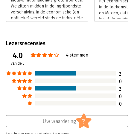
nieuwe multinationals grote woorden.
het economische 
drukken. Maar tegelijk laat hij zien hoe westerse bedrijven
We zitten midden in de ingrijpendste
in de toekomst. Ma
hiervan kunnen leren en zich ertegen te weer kunnen stellen.
verschuiving in de economische (en
en Mexico, dat is 
politieke) wereld sinds de industriële
is dat de boodsch
Dit boek stond op de shortlist voor het Managementboek van
revolutie. De economische balans
nieuwe multination
het Jaar 2008.
dreigt om te slaan van het
van Agtmael. De o
geïndustrialiseerde westen (inclusief
nog een keer in ee
Japan en Australië) naar voormalige
Lezersrecensies
verstane woorden:
ontwikkelingslanden zoals India,
Brazilië, China, K
4.0
China, Korea, Brazilië en Mexico.
4 stemmen
westerse markten
Lees verder
nu ik het boek ge
van de 5
deze stelling maa
onderschrijven.
2
Lees verder
0
2
0
0
?
Uw waardering
Log in om uw waardering te geven