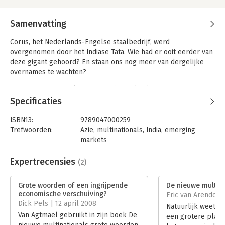
Samenvatting
Corus, het Nederlands-Engelse staalbedrijf, werd
overgenomen door het Indiase Tata. Wie had er ooit eerder van
deze gigant gehoord? En staan ons nog meer van dergelijke
overnames te wachten?
Antoine van Agtmael, expert op het gebied van emerging
markets, beschrijft in zijn nieuwe boek de multinationals die
Specificaties
binnen niet al te lange tijd de machtsbalans op de
wereldmarkt zullen verschuiven.
ISBN13:
9789047000259
Trefwoorden:
Azië
,
multinationals
,
India
,
emerging
Deze multinationals komen nu eens niet uit Amerika of Europa,
markets
maar voornamelijk uit landen met opkomende economieën,
Taal:
Nederlands
zoals Brazilië, Mexico, Korea, India en China. De grote namen
Bindwijze:
paperback
Expertrecensies
(2)
zijn Haier, Yue Yuen, Embraer, Infosys - en nog vele andere die
Aantal pagina's:
415
ons onbekend in de oren klinken.
Uitgever:
Business Contact
Grote woorden of een ingrijpende
De nieuwe multina
Druk:
1
Met zijn unieke kennis van (investeringen in) opkomende
economische verschuiving?
Eric van Arendonk 
Verschijningsdatum:
17-3-2007
Dick Pels | 12 april 2008
economieën onthult Van Agtmael wat dit voor bedrijven zijn en
Natuurlijk weet ik
hij analyseert hoe ze strategisch opereren, kunnen groeien, de
Van Agtmael gebruikt in zijn boek De
een grotere plaat
Hoofdrubriek:
Strategisch management
top bereiken en hun westerse concurrenten uit de markt