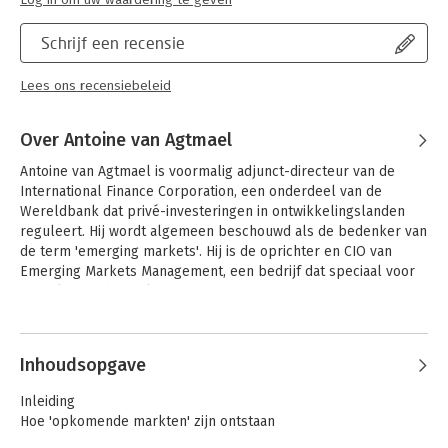
Schrijf een recensie
Lees ons recensiebeleid
Over Antoine van Agtmael
Antoine van Agtmael is voormalig adjunct-directeur van de 
International Finance Corporation, een onderdeel van de 
Wereldbank dat privé-investeringen in ontwikkelingslanden 
reguleert. Hij wordt algemeen beschouwd als de bedenker van 
de term 'emerging markets'. Hij is de oprichter en CIO van 
Emerging Markets Management, een bedrijf dat speciaal voor 
de opkomende markten financieringsprogramma's opzet en 19 
miljard dollar in aandelen belegt.
Andere boeken door Antoine van
Agtmael
Inhoudsopgave
Inleiding
Hoe 'opkomende markten' zijn ontstaan