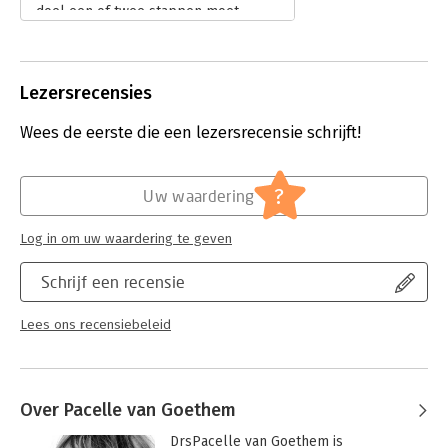
doel een of twee stappen moet
zetten om iemand te overtuigen.
Eerst iemand laten 'ontspannen',
daarna eventueel iemand betrekken.
Lezersrecensies
In het luisterboek bespreekt de
auteur verschillende manieren dit
Wees de eerste die een lezersrecensie schrijft!
voor elkaar te krijgen. Rijkelijk
voorzien van voorbeelden is het
luisterboek een bondige
samenvatting van haar boek IJs
?
Uw waardering
Verkopen aan Eskimo's. Om het
luisterboek echter goed te kunnen
Log in om uw waardering te geven
volgen, is het lezen van haar boek
geen overbodige luxe.
Schrijf een recensie
Lees verder
Lees ons recensiebeleid
Over Pacelle van Goethem
DrsPacelle van Goethem is 