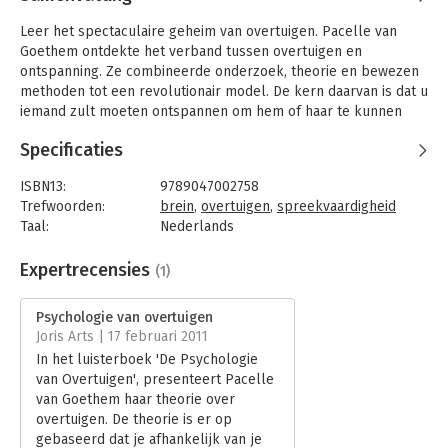
Leer het spectaculaire geheim van overtuigen. Pacelle van
Goethem ontdekte het verband tussen overtuigen en
ontspanning. Ze combineerde onderzoek, theorie en bewezen
methoden tot een revolutionair model. De kern daarvan is dat u
iemand zult moeten ontspannen om hem of haar te kunnen
overtuigen. Leer de drie methoden om de ander te ontspannen
Specificaties
zodat hij of zij naar u wil luisteren, en leer de drie methoden
om inhoudelijk te overtuigen. In dit unieke hoorcollege krijgt u
ISBN13:
9789047002758
van Pacelle hoogstpersoonlijk les. Ze leert u met
Trefwoorden:
brein
,
overtuigen
,
spreekvaardigheid
stemtechnieken, voorbeeldzinnen en situatieschetsen uzelf
Taal:
Nederlands
rustiger en daardoor sterker presenteren. Neem een
Bindwijze:
luisterboek
voorbeeld aan Obama en Mr. Spock, Christiane Amanpour en
Aantal pagina's:
4
Expertrecensies
(1)
Top Gear.
Uitgever:
Business Contact
Druk:
1
Psychologie van overtuigen
Verschijningsdatum:
1-9-2010
Joris Arts | 17 februari 2011
In het luisterboek 'De Psychologie
Hoofdrubriek:
Algemeen management
van Overtuigen', presenteert Pacelle
van Goethem haar theorie over
overtuigen. De theorie is er op
gebaseerd dat je afhankelijk van je