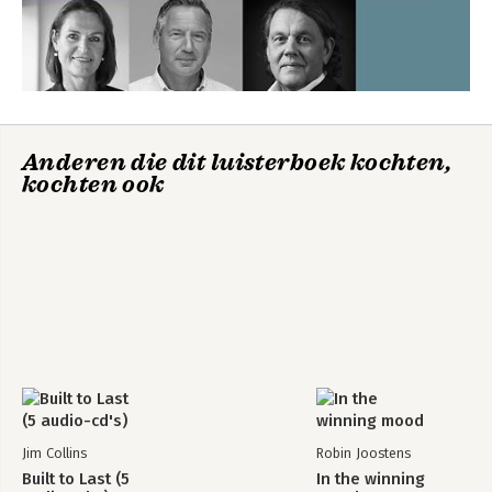
lanceerde Pacelle een audioboek 'De 
editie)
psychologie van het overtuigen' waarin 
ze haar toehoorders stap-voor-stap 
leert om krachtiger over te komen.
Anderen die dit luisterboek kochten,
kochten ook
True Persuasion
IJs verkopen aan
eskimo's (Herziene
editie)
Jim Collins
Robin Joostens
Bekijk alle boeken
Built to Last (5
In the winning