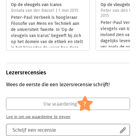
ruimte?
Op de vleugels van Icarus
Op de vleugels va
Hoofdrubriek:
Filosofie
Donata van der Rassel | 1 mei 2015
Peter van den Boo
Er bestaat geen onafhankelijk, vooraf gegeven kader waarmee
2015
Peter-Paul Verbeek is hoogleraar
we dergelijke technologieën kunnen beoordelen, zegt Peter-
Peter-Paul Verbee
Filosofie van Mens en Techniek aan
Paul Verbeek. Iedere innovatie dwingt ons tot nieuwe
vleugels van Icar
de universiteit Twente. In ‘Op de
afwegingen. Het heeft weinig zin om de vraag te stellen of we
invloed zien van t
vleugels van Icarus’ begeeft hij zich
een bepaalde technologie wel of niet hadden moeten toelaten
dagelijks leven. D
op het domein van de ethiek en stelt
tot de samenleving. Als iets eenmaal is uitgevonden, dan is de
ver zoals de onder
in het bijzonder de vraag hoe deze
wereld al veranderd en moeten we ook onszelf opnieuw
techniek en moraa
zich verhoudt tot de immer
uitvinden. Doordat echoscopie ons verantwoordelijk maakt
meebewegen.
voortschrijdende invloed van
voor aangeboren ziektes, bijvoorbeeld, veranderen ethische
Lees verder
techniek op het leven van de mens.
beslissingen rondom abortus. De eye-opener van dit boek is
Lezersrecensies
Lees verder
het inzicht dat de techniek zélf ethisch geladen is. We moeten
leren omgaan met nieuwe technologieën, zoals Icarus moest
Wees de eerste die een lezersrecensie schrijft!
leren vliegen met zijn wassen vleugels.
?
Uw waardering
Log in om uw waardering te geven
Schrijf een recensie