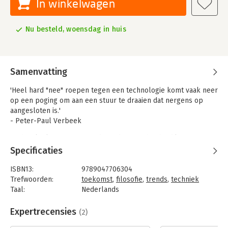
In winkelwagen
Nu besteld, woensdag in huis
Samenvatting
'Heel hard "nee" roepen tegen een technologie komt vaak neer
op een poging om aan een stuur te draaien dat nergens op
aangesloten is.'
- Peter-Paul Verbeek
Techniek plaatst ons voortdurend voor ethische dilemma's. Een
recent ontwikkelde chip die de mannelijke vruchtbaarheid test,
Specificaties
blijkt het ook mogelijk te maken om de spermacellen voor
een meisje te scheiden van die voor een jongetje. Deze praktijk
ISBN13:
9789047706304
is nu nog verboden, maar wat gebeurt er als er straks een
Trefwoorden:
toekomst
,
filosofie
,
trends
,
techniek
doe-het-zelf-apparaatje voor geslachtskeuze komt? En wat te
Taal:
Nederlands
denken van de Google-bril die ons direct alle beschikbare
Bindwijze:
paperback
informatie geeft over de mensen en dingen om ons heen? Wat
Uitgever:
Lemniscaat
Expertrecensies
(2)
gaat dit betekenen voor menselijke relaties, voor de openbare
Verschijningsdatum:
26-3-2014