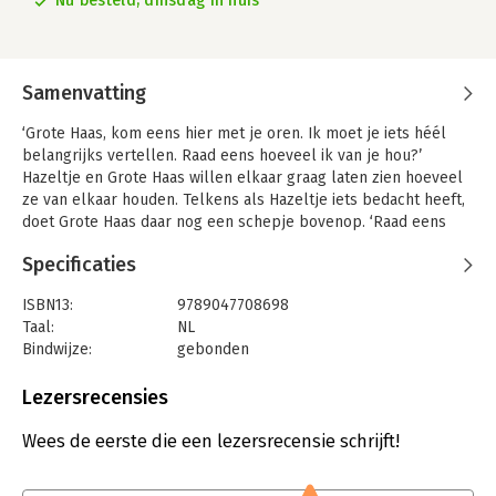
Nu besteld, dinsdag in huis
Samenvatting
‘Grote Haas, kom eens hier met je oren. Ik moet je iets héél
belangrijks vertellen. Raad eens hoeveel ik van je hou?’
Hazeltje en Grote Haas willen elkaar graag laten zien hoeveel
ze van elkaar houden. Telkens als Hazeltje iets bedacht heeft,
doet Grote Haas daar nog een schepje bovenop. ‘Raad eens
hoeveel ik van je hou’ behoeft geen enkele introductie meer.
Specificaties
De manier waarop Hazeltje en Grote Haas proberen uit te
leggen hoeveel ze van elkaar houden heeft al miljoenen
ISBN13:
9789047708698
mensen betoverd. Een prachtig uitgevoerd boek voor
Taal:
NL
iedereen: als geboortecadeautje, Valentijnsgeschenk, voor
Bindwijze:
gebonden
kinderen, ouders, grootouders, verliefden, geliefden,
Uitgever:
Lemniscaat B.V., Uitgeverij
(geheime) minnaars en al die anderen van wie je zoveel houdt
Druk:
21
Lezersrecensies
– tot aan de maan en weer terug.
Verschijningsdatum:
4-1-2017
Wees de eerste die een lezersrecensie schrijft!
Hoofdrubriek:
Jeugd