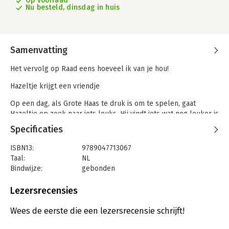
Op voorraad
Nu besteld, dinsdag in huis
Samenvatting
Het vervolg op Raad eens hoeveel ik van je hou!
Hazeltje krijgt een vriendje
Op een dag, als Grote Haas te druk is om te spelen, gaat
Hazeltje op zoek naar iets leuks. Hij vindt iets wat nog leuker is
dan leuk. Een vriendje!
Specificaties
Een betoverend verhaal over vriendschap van het gouden duo
ISBN13:
9789047713067
Sam McBratney en Anita Jeram, om aan iedereen te geven die je
Taal:
NL
vriendje is of met wie je vriendjes wilt zijn.
Bindwijze:
gebonden
Aantal pagina's:
32
Uitgever:
Lemniscaat B.V., Uitgeverij
Lezersrecensies
Druk:
1
Verschijningsdatum:
9-9-2022
Wees de eerste die een lezersrecensie schrijft!