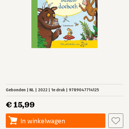
Gebonden
NL
2022
1e druk
9789047714125
€ 15,99
In winkelwagen