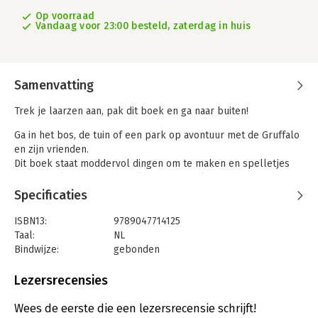
Op voorraad
Vandaag voor 23:00 besteld, zaterdag in huis
Samenvatting
Trek je laarzen aan, pak dit boek en ga naar buiten!
Ga in het bos, de tuin of een park op avontuur met de Gruffalo
en zijn vrienden.
Dit boek staat moddervol dingen om te maken en spelletjes
om te spelen. Om je dagenlang te vermaken, in je eentje of
met je vrienden, tijdens een wandeling, een feestje of op
Specificaties
vakantie!
ISBN13:
9789047714125
– Ga op Gruffalojacht
Taal:
NL
– Bouw een kurkboot
Bindwijze:
gebonden
– Brouw een magische modderdrank
Aantal pagina's:
64
– Bak uilencake
Uitgever:
Lemniscaat B.V., Uitgeverij
Lezersrecensies
– Maak een tovervuur
Druk:
1
… en nog heel veel meer!
Verschijningsdatum:
23-6-2022
Wees de eerste die een lezersrecensie schrijft!