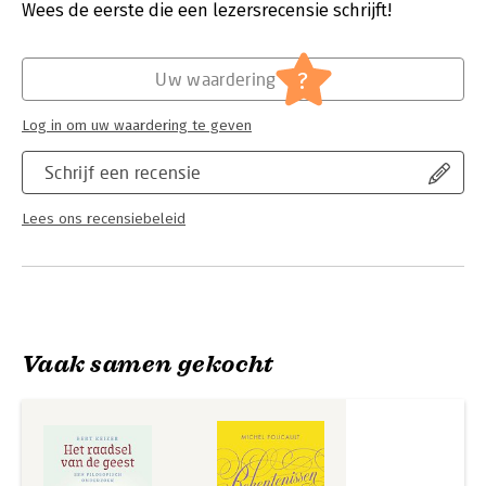
lichaam: living apart together.
Wees de eerste die een lezersrecensie schrijft!
Hoofdrubriek:
Filosofie
?
Uw waardering
Log in om uw waardering te geven
Schrijf een recensie
Lees ons recensiebeleid
Vaak samen gekocht