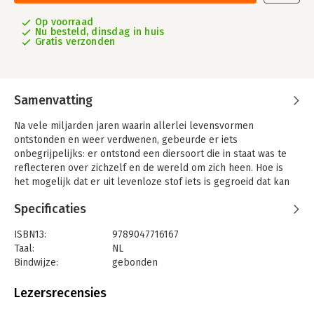
Op voorraad
Nu besteld, dinsdag in huis
Gratis verzonden
Samenvatting
Na vele miljarden jaren waarin allerlei levensvormen
ontstonden en weer verdwenen, gebeurde er iets
onbegrijpelijks: er ontstond een diersoort die in staat was te
reflecteren over zichzelf en de wereld om zich heen. Hoe is
het mogelijk dat er uit levenloze stof iets is gegroeid dat kan
voelen, proeven, ruiken, zien, horen, denken? Hoe heeft er
Specificaties
geest kunnen voortkomen uit stof?
Het zijn vragen waarover filosofen van alle tijden – van Thales
ISBN13:
9789047716167
tot Descartes, van Plato tot Rorty – zich het hoofd hebben
Taal:
NL
gebroken en waaraan een filosofisch specialisme is gewijd: de
Bindwijze:
gebonden
philosophy of mind. In de heldere en nuchtere, soms
Uitgever:
Lemniscaat B.V., Uitgeverij
droogkomische stijl die we van hem kennen, geeft Bert Keizer
Druk:
1
Lezersrecensies
zijn visie op het raadselachtige huwelijk tussen geest en
Verschijningsdatum:
15-3-2024