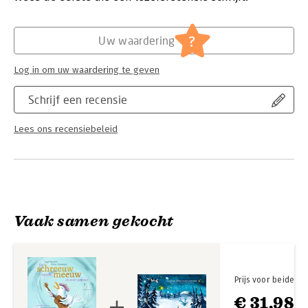
beluisteren via de QR-code achter op het boek – Inge en Chris
Hoofdrubriek:
Jeugd
zingen ze zelf! Lees, luister, kijk en zing mee met de meeuw
die op je kop schijt, dromelotje, een vader die toch echt
?
Uw waardering
normaal moet doen, ’s nachts lichtjes kijken aan de dijk en nog
veel meer…
Log in om uw waardering te geven
Schrijf een recensie
Lees ons recensiebeleid
Vaak samen gekocht
Prijs voor beide
€ 31,98