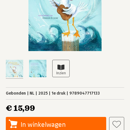
Gebonden
NL
2025
1e druk
9789047717133
€ 15,99
In winkelwagen