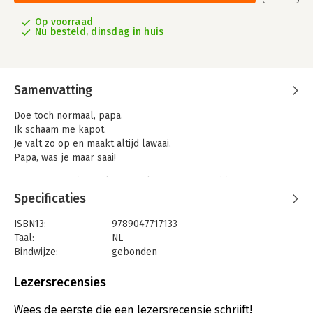
Op voorraad
Nu besteld, dinsdag in huis
Samenvatting
Doe toch normaal, papa.
Ik schaam me kapot.
Je valt zo op en maakt altijd lawaai.
Papa, was je maar saai!
Inge Besaris, die we kennen als auteur van Ridder Tim en
Takkenhoofd, is ook muzikante en samen met Chris Oelmeijer
Specificaties
tekstschrijver van liedjes voor Theater Snater, Wijs en De
mannen van Hee. Hun liedjes lezen als gedichten en zijn
ISBN13:
9789047717133
vrolijk, herkenbaar, speels en een genot om naar te luisteren
Taal:
NL
óf te lezen. Twaalf van hun leukste teksten zijn gebundeld in
Bindwijze:
gebonden
dit heerlijke prentenboek dat Donna Kroese op kleurrijke
Uitgever:
Lemniscaat B.V., Uitgeverij
wijze heeft geïllustreerd.
Druk:
1
Lezersrecensies
Verschijningsdatum:
5-6-2025
Alle liedjes zijn in een nieuw muzikaal jasje gegoten en te
Wees de eerste die een lezersrecensie schrijft!