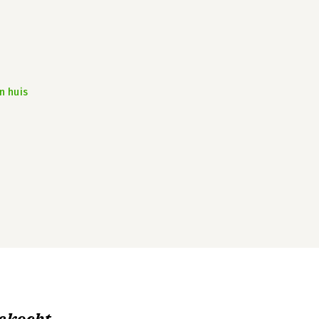
n huis
ekocht