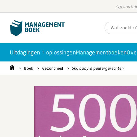
Op werkda
Uitdagingen + oplossingen
Managementboeken
Ove
Boek
Gezondheid
500 baby & peutergerechten