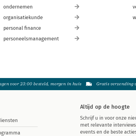
ondernemen
v
organisatiekunde
w
personal finance
personeelsmanagement
gen voor 23:00 besteld, morgen in huis
Gratis verzending
Altijd op de hoogte
Schrijf u in voor onze nie
diensten
met relevante interviews
events en de beste actie
rogramma