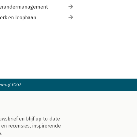
erandermanagement
erk en loopbaan
 vanaf €20
uwsbrief en blijf up-to-date
 en recensies, inspirerende
s.