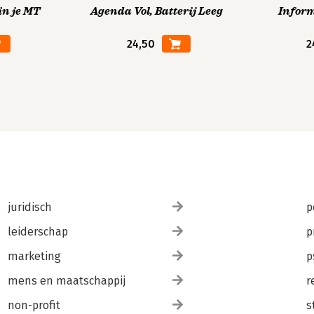
in je MT
Agenda Vol, Batterij Leeg
Infor
24,50
2
juridisch
p
leiderschap
p
marketing
p
mens en maatschappij
r
non-profit
s