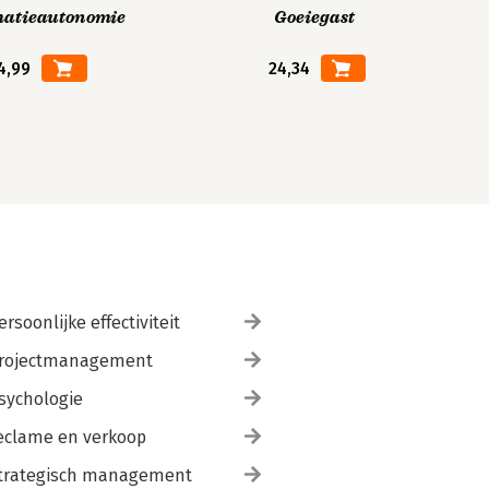
matieautonomie
Goeiegast
4,99
24,34
ersoonlijke effectiviteit
rojectmanagement
sychologie
eclame en verkoop
trategisch management