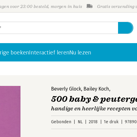
gen voor 23:00 besteld, morgen in huis
Gratis verzending
rige boeken
Interactief leren
Nu lezen
Beverly Glock
,
Bailey Koch
,
500 baby & peuterg
handige en heerlijke recepten vo
Gebonden
NL
2018
1e druk
97890