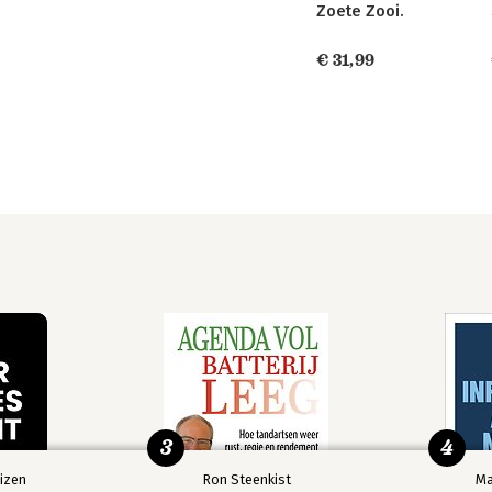
Zoete Zooi.
€ 31,99
3
4
izen
Ron Steenkist
Ma