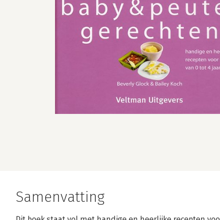
Samenvatting
Dit boek staat vol met handige en heerlijke recepten vo