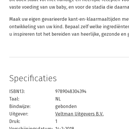
vaste voeding van uw baby, en voor de stadia die daarn
Maak uw eigen gevarieerde kant-en-klaarmaaltijden met
ontwikkeling van uw kind. Bepaal zelf welke ingrediënte
u inspireren tot het bereiden van heerlijke, gezonde en 
Specificaties
ISBN13:
9789048304394
Taal:
NL
Bindwijze:
gebonden
Uitgever:
Veltman Uitgevers B.V.
Druk:
1
Verschijningsdatum:
14-2-2018