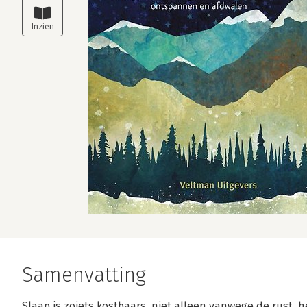
Samenvatting
Slaap is zoiets kostbaars, niet alleen vanwege de rust, h