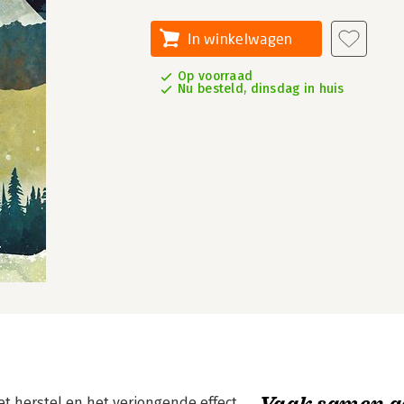
In winkelwagen
Op voorraad
Nu besteld, dinsdag in huis
Vaak samen g
et herstel en het verjongende effect,