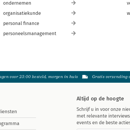
ondernemen
v
organisatiekunde
w
personal finance
personeelsmanagement
gen voor 23:00 besteld, morgen in huis
Gratis verzending
Altijd op de hoogte
Schrijf u in voor onze nie
diensten
met relevante interviews
events en de beste actie
rogramma