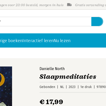
gen voor 23:00 besteld, morgen in huis
Gratis verzending
rige boeken
Interactief leren
Nu lezen
Danielle North
Slaapmeditaties
Gebonden
NL
2023
1e druk
97890
€ 17,99