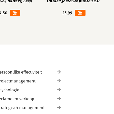
ol, Batterij Leeg
Ontdek je sterke punten 2.0
4,50
25,99
ersoonlijke effectiviteit
rojectmanagement
sychologie
eclame en verkoop
trategisch management