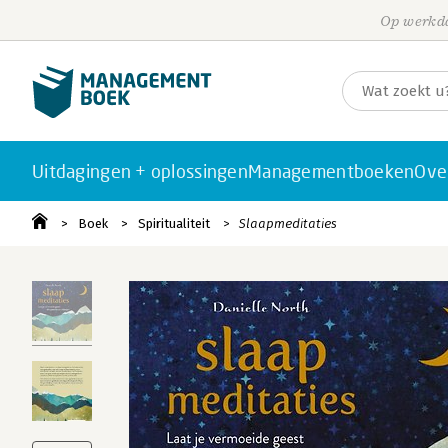
Op werkda
Uitdagingen + oplossingen
Managementboeken
Ove
Boek
Spiritualiteit
Slaapmeditaties