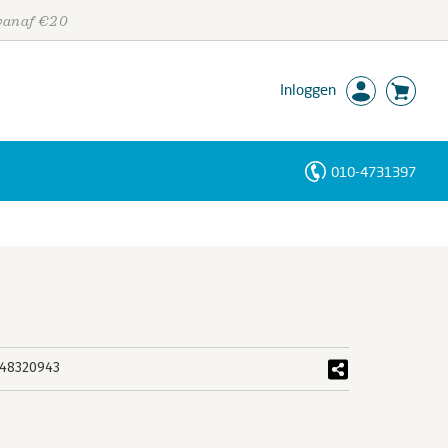
 vanaf €20
Inloggen
010-4731397
Personen
Trefwoorden
48320943