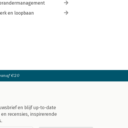
erandermanagement
erk en loopbaan
 vanaf €20
uwsbrief en blijf up-to-date
 en recensies, inspirerende
s.