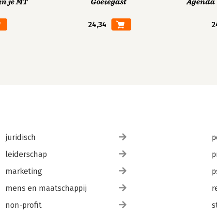
in je MT
Goeiegast
Agenda V
24,34
2
juridisch
p
leiderschap
p
marketing
p
mens en maatschappij
r
non-profit
s