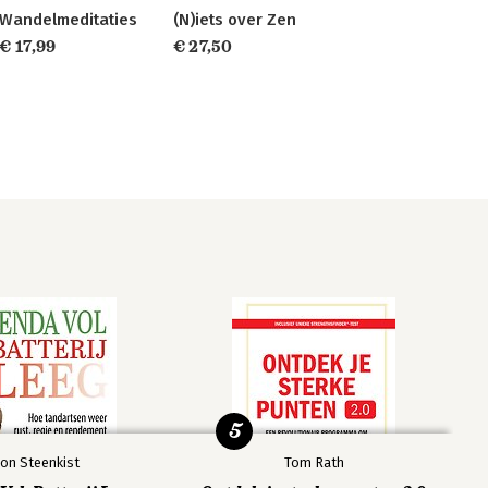
Wandelmeditaties
(N)iets over Zen
€ 17,99
€ 27,50
5
on Steenkist
Tom Rath