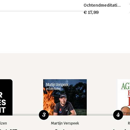
Ochtendmeditaties
€ 17,99
3
4
izen
Martijn Verspeek
R