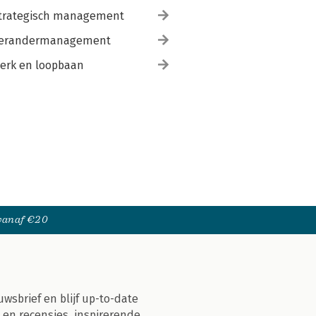
trategisch management
erandermanagement
erk en loopbaan
 vanaf €20
uwsbrief en blijf up-to-date
 en recensies, inspirerende