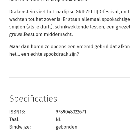
Drakenstein viert het jaarlijkse GRIEZELTIJD-festival, en
wachten tot het zover is! Er staan allemaal spookachtig
snijden (als je durft), schrikwekkende lessen, een griez
gruwelfeest om middernacht.
Maar dan horen ze opeens een vreemd gebrul dat afkomst
het… een echte spookdraak zijn?
Specificaties
ISBN13:
9789048322671
Taal:
NL
Bindwijze:
gebonden