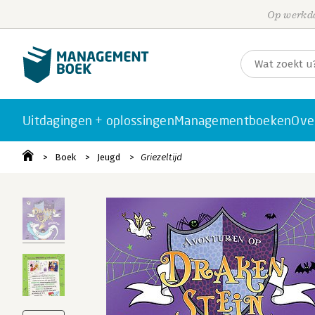
Op werkda
Uitdagingen + oplossingen
Managementboeken
Ove
Boek
Jeugd
Griezeltijd