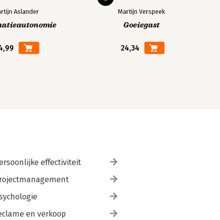
rtijn Aslander
Martijn Verspeek
matieautonomie
Goeiegast
4,99
24,34
ersoonlijke effectiviteit
rojectmanagement
sychologie
eclame en verkoop