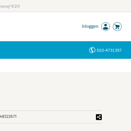
 vanaf €20
Inloggen
010-4731397
Personen
Trefwoorden
48322671