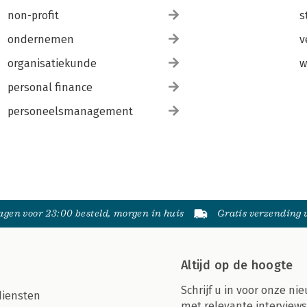
non-profit
s
ondernemen
v
organisatiekunde
w
personal finance
personeelsmanagement
gen voor 23:00 besteld, morgen in huis
Gratis verzending
Altijd op de hoogte
Schrijf u in voor onze nie
diensten
met relevante interviews