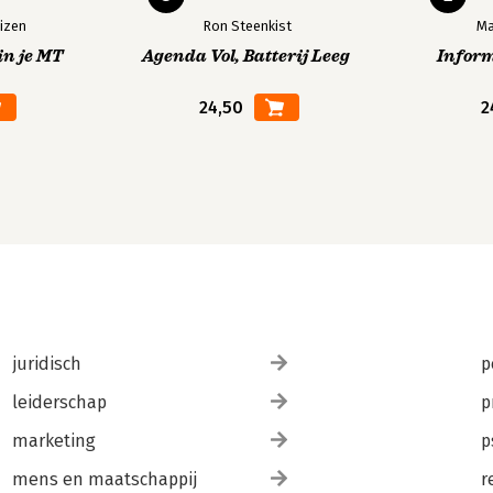
izen
Ron Steenkist
Ma
in je MT
Agenda Vol, Batterij Leeg
Infor
24,50
2
juridisch
p
leiderschap
p
marketing
p
mens en maatschappij
r