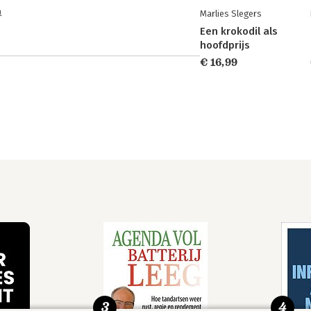
n
Marlies Slegers
Een krokodil als
hoofdprijs
€ 16,99
3
4