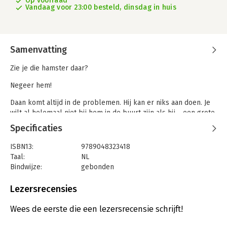
Op voorraad
Vandaag voor 23:00 besteld, dinsdag in huis
Samenvatting
Zie je die hamster daar?
Negeer hem!
Daan komt altijd in de problemen. Hij kan er niks aan doen. Je
wilt al helemaal niet bij hem in de buurt zijn als hij… een grote
rode knop ziet!
Specificaties
Dit is een EXPLOSIEF grappig verhaal over een hamster die
ISBN13:
9789048323418
probeert zijn opwellingen te onderdrukken.
Taal:
NL
Bindwijze:
gebonden
Aantal pagina's:
32
Uitgever:
Veltman Uitgevers B.V.
Lezersrecensies
Druk:
1
Verschijningsdatum:
2-2-2026
Wees de eerste die een lezersrecensie schrijft!