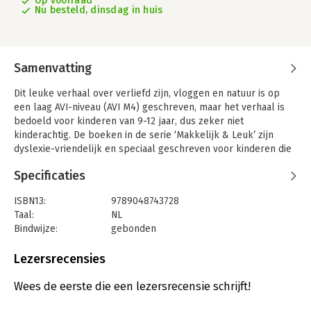
Op voorraad
Nu besteld, dinsdag in huis
Samenvatting
Dit leuke verhaal over verliefd zijn, vloggen en natuur is op
een laag AVI-niveau (AVI M4) geschreven, maar het verhaal is
bedoeld voor kinderen van 9-12 jaar, dus zeker niet
kinderachtig. De boeken in de serie ‘Makkelijk & Leuk’ zijn
dyslexie-vriendelijk en speciaal geschreven voor kinderen die
lezen moeilijk of niet leuk vinden. Zo krijgen kinderen met
Specificaties
leesproblemen of leesweerstand weer lol in lezen!
Lava maakt filmpjes over de natuur.
ISBN13:
9789048743728
Daarmee wil ze beroemd worden.
Taal:
NL
Maar Stan doet haar na.
Bindwijze:
gebonden
Eerst is Lava boos,
Aantal pagina's:
80
maar dan raken ze samen de weg kwijt in het bos.
Uitgever:
Uitgeverij Zwijsen
Lezersrecensies
Ze maken een filmpje van hun avontuur.
Druk:
1
En dat brengt Stan en Lava op een GOED en GROEN idee …
Verschijningsdatum:
12-4-2022
Wees de eerste die een lezersrecensie schrijft!