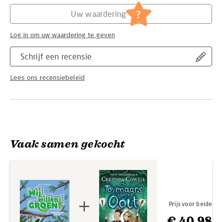
Hoofdrubriek:
Jeugd
Serie:
Makkelijk & Leuk
?
Uw waardering
Log in om uw waardering te geven
Schrijf een recensie
Lees ons recensiebeleid
Vaak samen gekocht
Prijs voor beide
€ 40,98