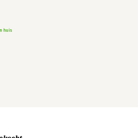
n huis
ekocht