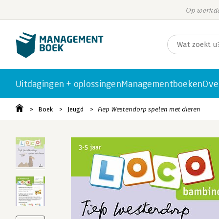
Op werkda
Uitdagingen + oplossingen
Managementboeken
Ove
Boek
Jeugd
Fiep Westendorp spelen met dieren