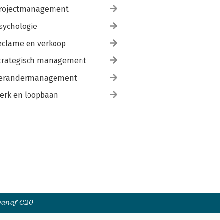
rojectmanagement
sychologie
eclame en verkoop
trategisch management
erandermanagement
erk en loopbaan
 vanaf €20