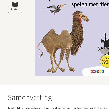
Samenvatting
Met dit kleurrijke oefenboekje kunnen kinderen lekker 