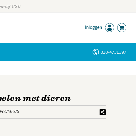
 vanaf €20
Inloggen
010-4731397
Personen
Trefwoorden
elen met dieren
048746675