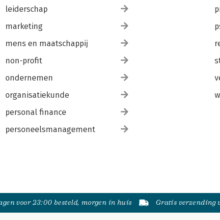
leiderschap
p
marketing
p
mens en maatschappij
r
non-profit
s
ondernemen
v
organisatiekunde
w
personal finance
personeelsmanagement
gen voor 23:00 besteld, morgen in huis
Gratis verzending