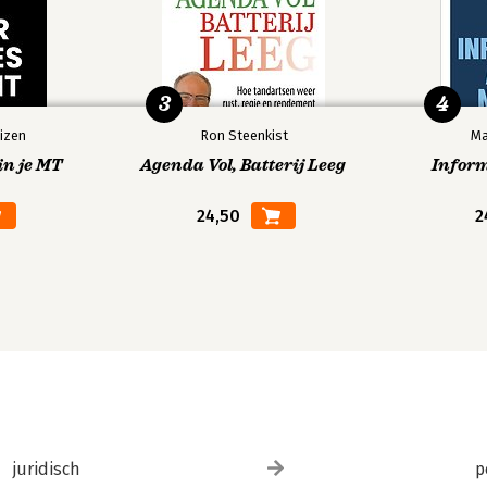
3
4
izen
Ron Steenkist
Ma
in je MT
Agenda Vol, Batterij Leeg
Infor
24,50
2
juridisch
p