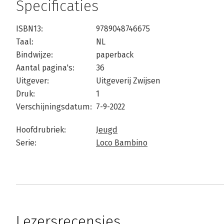
Specificaties
ISBN13:
9789048746675
Taal:
NL
Bindwijze:
paperback
Aantal pagina's:
36
Uitgever:
Uitgeverij Zwijsen
Druk:
1
Verschijningsdatum:
7-9-2022
Hoofdrubriek:
Jeugd
Serie:
Loco Bambino
Lezersrecensies