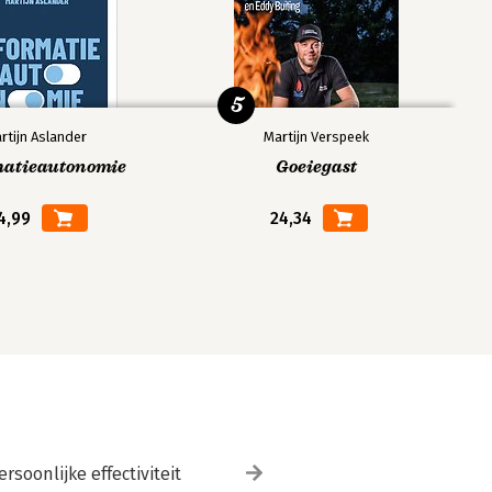
5
rtijn Aslander
Martijn Verspeek
matieautonomie
Goeiegast
4,99
24,34
ersoonlijke effectiviteit