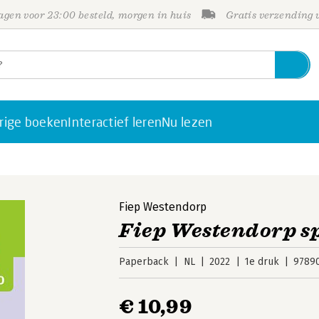
gen voor 23:00 besteld, morgen in huis
Gratis verzending
rige boeken
Interactief leren
Nu lezen
Fiep Westendorp
Fiep Westendorp sp
Paperback
NL
2022
1e druk
9789
€ 10,99