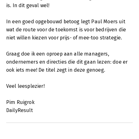
is. In dit geval wel!
hilarische - voorbeelden. Die ontleent Moers grotendeels aan
zijn eigen verleden als manager of adviseur bij onder meer
Unilever, Ahold, Gall & Gall en Interpolis.
In een goed opgebouwd betoog legt Paul Moers uit
- Dagblad De Stem 11 maart 2010-03-26
wat de route voor de toekomst is voor bedrijven die
In zijn nieuwste boek 'Succes is niet voor lafaards' geeft Moers
niet willen kiezen voor prijs- of mee-too strategie.
die vroeger zelf werkzaam was bij diverse multinationals de
lezer een aantal lessen mee die grote maar ook kleine
ondernemingen kan helpen om weer te gaan groeien.
Graag doe ik een oproep aan alle managers,
- De Telegraaf 20 feb 2010
ondernemers en directies die dit gaan lezen: doe er
ook iets mee! De titel zegt in deze genoeg.
Veel leesplezier!
Pim Ruigrok
DailyResult