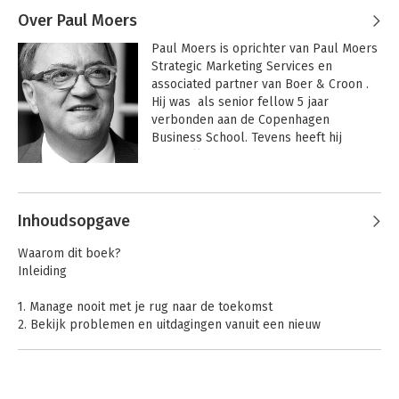
Over Paul Moers
Paul Moers is oprichter van Paul Moers 
Strategic Marketing Services en 
associated partner van Boer & Croon . 
Hij was  als senior fellow 5 jaar 
verbonden aan de Copenhagen 
Business School. Tevens heeft hij 
verschillende  executive 
managementposities bekleed 
Andere boeken door Paul Moers
waaronder bij Unilever, Albert Heijn en 
Gall & Gall. Paul Moers publiceert 
Inhoudsopgave
artikelen en schrijft marketingboeken. 
Hij is bovendien een van de mest 
Waarom dit boek?
geciteerde merkendeskundigen. 
Inleiding
Daarnaast behoort hij tot de top 100 van 
beste marketeers in Nederland 
1. Manage nooit met je rug naar de toekomst
(Tijdschrift van marketing).
2. Bekijk problemen en uitdagingen vanuit een nieuw
paradigma
3. Misfits and rebels
4. Zet de klant nu echt eens centraal
5. Werk aan de identiteit van de organisatie en het merk