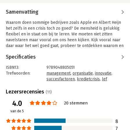
Samenvatting
Waarom doen sommige bedrijven zoals Apple en Albert Heijn
het zelfs in een crisis toch zo goed? De mensheid is gelukkig
flexibel en in staat om bij te leren. We moeten niet zitten
navelstaren maar vooral om ons heen kijken. Kijk vooral naar
daar waar het wel goed gaat, probeer te ontdekken waarom en
transformeer dit vervolgens naar de eigen industrie. Business
Specificaties
as usual is geen optie. Er dient wat nieuws te gebeuren.
Gelukkig ligt er een wereld van mogelijkheden voor ons open.
ISBN13:
9789048805051
U moet die echter wel dúrven zien.
Trefwoorden:
management
,
organisatie
,
innovatie
,
In 'Succes is niet voor lafaards' beschrijft Paul Moers tien
succesfactoren
,
kredietcrisis
,
lef
aansprekende en originele marketingoplossingen die we
Taal:
Nederlands
kunnen gebruiken om de weg naar groei te vinden. De
Bindwijze:
ingenaaid
Lezersrecensies
(11)
methoden worden toegelicht aan de hand van korte en
Aantal pagina's:
160
4.0
duidelijke casussen. Zo wordt inzicht gegeven in de
Uitgever:
pmsms.nl
20 stemmen
achtergronden van het succes. Hoofdstukken als 'Manage nooit
Druk:
1
van de 5
met de rug naar de toekomst', 'Misfits en rebels', 'Ga op zoek
Verschijningsdatum:
24-2-2010
naar de paradox' en 'Ga met een sterk merk de strijd aan'
8
proberen je op een toegankelijke wijze marketingoplossingen
Hoofdrubriek:
Algemeen management
7