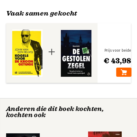
Vaak samen gekocht
Prijs voor beide
€ 43,98
Moord,
Tijdperk Willem
martelkamers en
Holleeder
andere misdaad
Anderen die dit boek kochten,
kochten ook