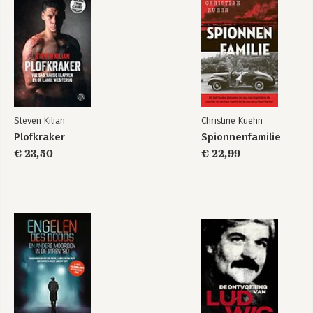
Ontvoering!
Waarom misdaad
niet loont
Steven Kilian
Christine Kuehn
Plofkraker
Spionnenfamilie
€ 23,50
€ 22,99
Bekijk alle boeken