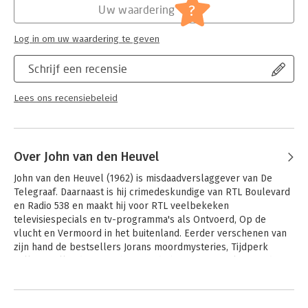
?
Uw waardering
Log in om uw waardering te geven
Schrijf een recensie
Lees ons recensiebeleid
Over John van den Heuvel
John van den Heuvel (1962) is misdaadverslaggever van De 
Telegraaf. Daarnaast is hij crimedeskundige van RTL Boulevard 
en Radio 538 en maakt hij voor RTL veelbekeken 
televisiespecials en tv-programma's als Ontvoerd, Op de 
vlucht en Vermoord in het buitenland. Eerder verschenen van 
zijn hand de bestsellers Jorans moordmysteries, Tijdperk 
Willem Holleeder, Berichten uit de bajes en Kogels voor de 
kroongetuige.
Andere boeken door John van den
Heuvel