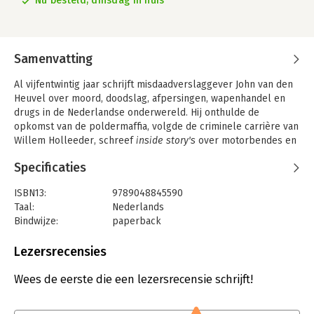
Nu besteld, dinsdag in huis
Samenvatting
Al vijfentwintig jaar schrijft misdaadverslaggever John van den
Heuvel over moord, doodslag, afpersingen, wapenhandel en
drugs in de Nederlandse onderwereld. Hij onthulde de
opkomst van de poldermaffia, volgde de criminele carrière van
Willem Holleeder, schreef
inside story's
over motorbendes en
witwaspraktijken, maar volgde ook de crimefighters van politie
Specificaties
en justitie op de voet.
In
Kogels voor de kroongetuige
geeft hij in geactualiseerde
ISBN13:
9789048845590
columns zijn kritische visie op misdaadbestrijding en
Taal:
Nederlands
verhelderende analyses van de ontwikkelingen in de
Bindwijze:
paperback
onderwereld. Zo beschrijft hij onder andere de opkomst van
Aantal pagina's:
240
nieuwe motorbendes, de getuigenissen van de zussen
Uitgever:
Overamstel Uitgevers
Lezersrecensies
Holleeder, de moord op Koen Everink, het falen van de
Druk:
1
nationale politie en de schimmige gebeurtenissen rond de
Verschijningsdatum:
28-2-2019
Wees de eerste die een lezersrecensie schrijft!
Teeven-deal.
Hoofdrubriek:
Thrillers en spanning