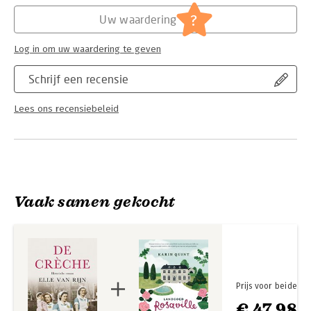
Hoofdrubriek:
Literatuur en romans
,
Thrillers en
spanning
?
Uw waardering
Log in om uw waardering te geven
Schrijf een recensie
Lees ons recensiebeleid
Vaak samen gekocht
Prijs voor beide
€ 47,98