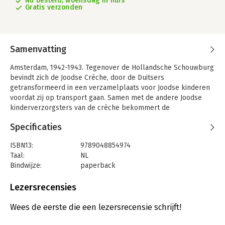
Nu besteld, woensdag in huis
Gratis verzonden
Samenvatting
Amsterdam, 1942-1943. Tegenover de Hollandsche Schouwburg
bevindt zich de Joodse Crèche, door de Duitsers
getransformeerd in een verzamelplaats voor Joodse kinderen
voordat zij op transport gaan. Samen met de andere Joodse
kinderverzorgsters van de crèche bekommert de
zeventienjarige Betty Oudkerk zich om het lot van de kinderen,
Specificaties
terwijl het leven voor Joden buiten de crèche steeds
beangstigender wordt. In het diepste geheim weten ze onder
ISBN13:
9789048854974
leiding van Henriëtte Pimentel, de directrice van de crèche,
Taal:
NL
ruim zeshonderd kinderen van deportatie te redden, ongeacht
Bindwijze:
paperback
de risico's die dat met zich meebrengt.
Aantal pagina's:
336
De crèche is het verzetsverhaal van jonge vrouwen die in
Uitgever:
Hollands Diep
Lezersrecensies
wrede omstandigheden moeten beslissen over leven en dood.
Druk:
1
Moedige vrouwen met een vurige hoop voor de toekomst -
Verschijningsdatum:
4-12-2020
Wees de eerste die een lezersrecensie schrijft!
want wie een kind redt, redt de wereld.