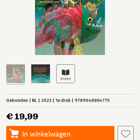
Gebonden
NL
2023
1e druk
9789048864775
€ 19,99
In winkelwagen