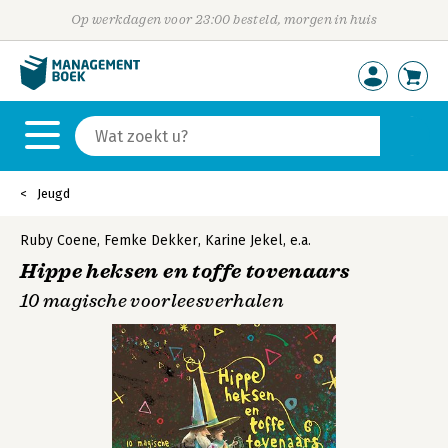
Op werkdagen voor 23:00 besteld, morgen in huis
Jeugd
Ruby Coene
,
Femke Dekker
,
Karine Jekel
,
e.a.
Hippe heksen en toffe tovenaars
10 magische voorleesverhalen