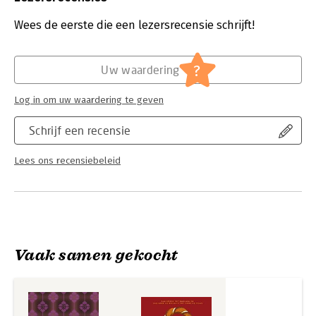
aardappels, jackfruit, krokant gebakken cassave, bonen, tofu,
Druk:
1
tempé en allerlei verschillende soorten groenten. Maar ook
Verschijningsdatum:
11-10-2024
Wees de eerste die een lezersrecensie schrijft!
vis, schaal- en schelpdieren, gevogelte en orgaanvlees worden
gebruikt - zo lang het eindresultaat maar echt héél lekker is.
Hoofdrubriek:
Koken en eten
?
Uw waardering
Log in om uw waardering te geven
Schrijf een recensie
Lees ons recensiebeleid
Vaak samen gekocht