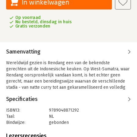
In winkelwagen
Op voorraad
Nu besteld, dinsdag in huis
Gratis verzonden
Samenvatting
Wereldwijd gezien is Rendang een van de bekendste
gerechten uit de Indonesische keuken. Op West-Sumatra, waar
Rendang oorspronkelijk vandaan komt, is het echter geen
gerecht, maar een bereidingswijze waarvan de verschillende
stadia - van natte curry tot aan gekaramelliseerd en volledig
ingekookt - eindeloos veel fantastische gerechten opleveren.
Specificaties
Daarover gaat dit boek.
In Rendang vind je traditionele, regionale stoofgerechten zoals
ISBN13:
9789048871292
ze bereid worden op Sumatra en mijn eigen recepten, met
Taal:
NL
ingrediënten die ik graag gebruik. Denk aan de traditionele
Bindwijze:
gebonden
rendang daging, met rundvlees, maar ook allerlei andere
Aantal pagina's:
184
stoofgerechten met vlees. Of een vegetarische rendang, met
Uitgever:
Carrera culinair
Lezersrecensies