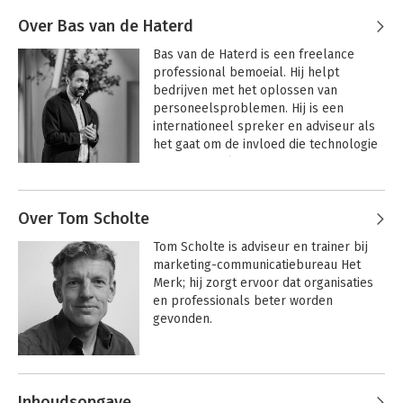
Zwieten
diverse loopbaanthema's, komt 
binnenkort zijn inspiratieroman 'Marijn 
Over Bas van de Haterd
is klaar met werken' uit.
Bas van de Haterd is een freelance 
professional bemoeial. Hij helpt 
bedrijven met het oplossen van 
personeelsproblemen. Hij is een 
internationeel spreker en adviseur als 
het gaat om de invloed die technologie 
heeft op werk en de manier waarop je 
technologie kan gebruiken om slimmer 
Andere boeken door Bas van de
te werven. 

Haterd
Over Tom Scholte
Hij heeft lezingen gegeven over de hele 
De z(z)p'er als
Tom Scholte is adviseur en trainer bij 
merk
wereld, van Melbourne en Syndey tot 
marketing-communicatiebureau Het 
Bogota. Van Dubai tot Jaipur, India en 
Merk; hij zorgt ervoor dat organisaties 
dichter bij huis in Londen, Parijs, Berlijn 
en professionals beter worden 
en natuurlijk op alle plekken in 
gevonden.
Nederland. 

Bekijk alle boeken
Hij heeft grote organisaties zoals NS, 
Andere boeken door Tom Scholte
PostNL, Randstad, Ministerie van 
Buitenlandse zaken, Universiteit van 
Inhoudsopgave