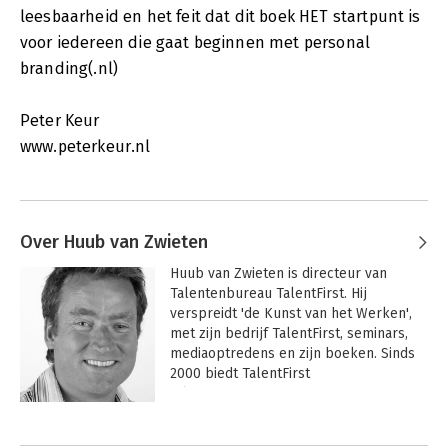
leesbaarheid en het feit dat dit boek HET startpunt is
voor iedereen die gaat beginnen met personal
branding(.nl)
Peter Keur
www.peterkeur.nl
Over Huub van Zwieten
Huub van Zwieten is directeur van 
Talentenbureau TalentFirst. Hij 
verspreidt 'de Kunst van het Werken', 
met zijn bedrijf TalentFirst, seminars, 
mediaoptredens en zijn boeken. Sinds 
2000 biedt TalentFirst 
talentenprogramma's voor 
particulieren en bedrijven. Na zes 
Andere boeken door Huub van
theoretische managementboeken over 