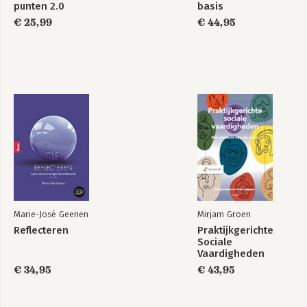
punten 2.0
basis
Foto's delen
€ 25,99
€ 44,95
Delen = vermenigvuldigen
Persoonlijke advertenties: Google adwords
Wikipedia
Verdienen aan je personal brand
Inleiding
Leuker werk
Personal brand assessment
Marie-José Geenen
Mirjam Groen
Reflecteren
Praktijkgerichte
Sociale
Vaardigheden
€ 34,95
€ 43,95