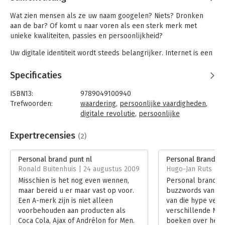
Wat zien mensen als ze uw naam googelen? Niets? Dronken
aan de bar? Of komt u naar voren als een sterk merk met
unieke kwaliteiten, passies en persoonlijkheid?
Uw digitale identiteit wordt steeds belangrijker. Internet is een
belangrijke bron van informatie over toekomstige
zakenpartners en werknemers. Op internet is allerlei
Specificaties
informatie over u te vinden. Dit houdt u niet tegen. Maar u kunt
het wel beïnvloeden. Internet biedt dan ook enorme kansen
ISBN13:
9789049100940
om u te onderscheiden en uzelf als personal brand te
Trefwoorden:
waardering
,
persoonlijke vaardigheden
,
positioneren. En een sterk personal brand kan u veel
digitale revolutie
,
persoonlijke
opleveren. Leer alles over de:
effectiviteit
,
- kracht van web 2.0
persoonlijkheidseigenschappen
,
Expertrecensies
(2)
- aanpak van succesvolle personal branders
persoonlijke eigenschappen
,
branding
,
- online middelen die u kunt inzetten.
digitale netwerken
,
identificatie
,
online
Personal brand punt nl
Personal Brand.nl
marketing
,
personal branding
Ronald Buitenhuis | 24 augustus 2009
Hugo-Jan Ruts | 3 
Taal:
Nederlands
Misschien is het nog even wennen,
Personal brandin
Bindwijze:
paperback
maar bereid u er maar vast op voor.
buzzwords van 20
Aantal pagina's:
170
Een A-merk zijn is niet alleen
van die hype vers
Uitgever:
Unieboek | Het Spectrum
voorbehouden aan producten als
verschillende Ned
Druk:
3
Coca Cola, Ajax of Andrélon for Men.
boeken over het 
Verschijningsdatum:
5-7-2011