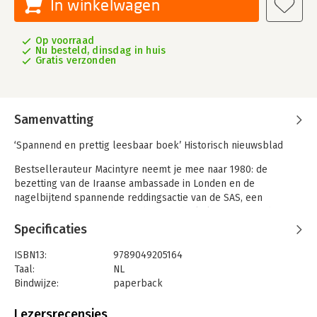
In winkelwagen
Op voorraad
Nu besteld, dinsdag in huis
Gratis verzonden
Samenvatting
‘Spannend en prettig leesbaar boek’ Historisch nieuwsblad
Bestsellerauteur Macintyre neemt je mee naar 1980: de
bezetting van de Iraanse ambassade in Londen en de
nagelbijtend spannende reddingsactie van de SAS, een
gebeurtenis die een directe historische link vormt met de
tragedie van 9/11
Specificaties
Toen de Iraanse gijzelingscrisis in de Amerikaanse ambassade
ISBN13:
9789049205164
in Iran in het voorjaar van 1980 zijn zevende maand inging,
Taal:
NL
bestormden zes zwaarbewapende schutters de Iraanse
Bindwijze:
paperback
ambassade in Londen en verschansten zich daar met 26
Aantal pagina's:
400
gegijzelden. Wat volgde was een gespannen zesdaagse
Uitgever:
Boekerij
Lezersrecensies