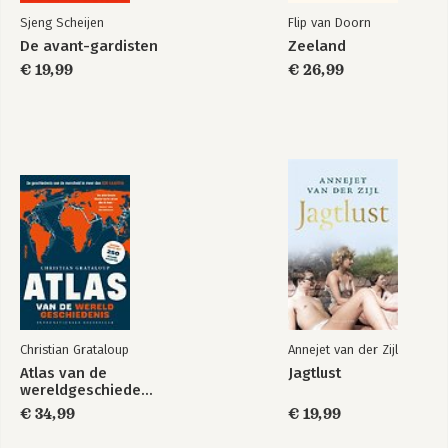
Sjeng Scheijen
Flip van Doorn
De avant-gardisten
Zeeland
€ 19,99
€ 26,99
Christian Grataloup
Annejet van der Zijl
Atlas van de
Jagtlust
wereldgeschiedenis
€ 34,99
€ 19,99