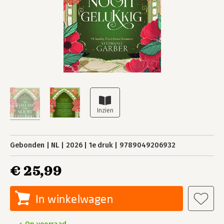
Gebonden
NL
2026
1e druk
9789049206932
€ 25,99
In winkelwagen