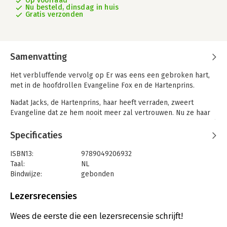
Op voorraad
Nu besteld, dinsdag in huis
Gratis verzonden
Samenvatting
Het verbluffende vervolg op Er was eens een gebroken hart,
met in de hoofdrollen Evangeline Fox en de Hartenprins.
Nadat Jacks, de Hartenprins, haar heeft verraden, zweert
Evangeline dat ze hem nooit meer zal vertrouwen. Nu ze haar
eigen magie heeft ontdekt, heeft ze niemand meer nodig en zal
ze proberen voor zichzelf een lang en gelukkig leven te
Specificaties
creëren.
ISBN13:
9789049206932
Althans, dat was haar plan. Wanneeer er een gevaarlijke vloek
Taal:
NL
over haar wordt uitgesproken, wordt ze alsnog gedwongen om
Bindwijze:
gebonden
met Jacks samen te werken. Jacks blijkt dit keer niet alle
Aantal pagina's:
336
kaarten in handen te hebben en is niet degene voor wie ze
Uitgever:
Boekerij
Lezersrecensies
bang zou moeten zijn. Alleen met zijn hulp kan de vloek
Druk:
1
worden verbroken.
Verschijningsdatum:
7-4-2026
Wees de eerste die een lezersrecensie schrijft!