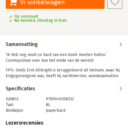
In winkelwagen
Op voorraad
Nu besteld, dinsdag in huis
Samenvatting
‘Ik heb nog nooit zo hard van een boek moeten huilen.’
Cosmopolitan over Aan het einde van de wereld
1974. Sinds Ernt Allbright is teruggekeerd uit Vietnam, waar hij
krijgsgevangene was, heeft hij nachtmerries, woedeaanvallen
en kost het hem moeite het normale leven weer op te pakken.
Op een dag neemt hij een impulsieve beslissing: hij verhuist
Specificaties
met zijn gezin naar Alaska om daar een zelfvoorzienend
bestaan te gaan leiden. Zijn dertienjarige dochter Leni hoopt
ISBN13:
9789049208332
dat die drastische stap hun eindelijk rust zal brengen. Haar
Taal:
NL
moeder is bereid alles te doen voor de man van wie ze houdt
Bindwijze:
paperback
met een stormachtige, irrationele passie – zelfs als ze hem
Aantal pagina's:
528
moet volgen naar het einde van de wereld.
Uitgever:
Boekerij
Lezersrecensies
Druk:
12