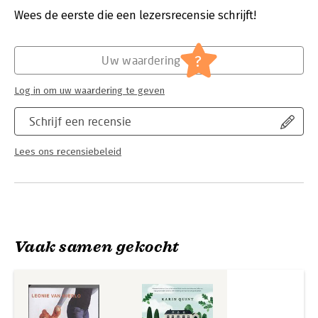
geen ander het levensgrote dilemma van
Verschijningsdatum:
18-8-2011
Wees de eerste die een lezersrecensie schrijft!
haar alter ego indringend en met humor te verwoorden. Een
boek om in één adem uit te lezen.
Hoofdrubriek:
Literatuur en romans
?
Uw waardering
Log in om uw waardering te geven
Schrijf een recensie
Lees ons recensiebeleid
Vaak samen gekocht