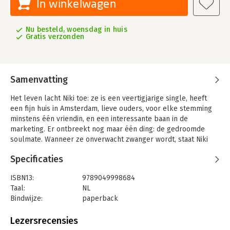
In winkelwagen
Nu besteld, woensdag in huis
Gratis verzonden
Samenvatting
Het leven lacht Niki toe: ze is een veertigjarige single, heeft
een fijn huis in Amsterdam, lieve ouders, voor elke stemming
minstens één vriendin, en een interessante baan in de
marketing. Er ontbreekt nog maar één ding: de gedroomde
soulmate. Wanneer ze onverwacht zwanger wordt, staat Niki
voor de bijna onmogelijke beslissing om het kind wel of niet te
Specificaties
houden. De verwachtingen die Niki had van het leven, de liefde
en het moederschap moet ze drastisch bijstellen. En op het
ISBN13:
9789049998684
moment dat Niki haar keuze heeft gemaakt, zet een ingrijpende
Taal:
NL
gebeurtenis opnieuw haar leven op zijn kop. Uit verwachting is
Bindwijze:
paperback
een
Aantal pagina's:
271
ontroerende roman over dromen en verwachtingen van een
Uitgever:
The House of Books
Lezersrecensies
vrouw die midden in het leven staat. Leonie van Mierlo weet als
Druk:
1