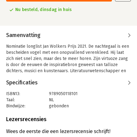
Nu besteld, dinsdag in huis
Samenvatting
Nominatie longlist Jan Wolkers Prijs 2021. De nachtegaal is een
bescheiden vogel met een onopvallend verenkleed. Hij laat
zich niet snel zien, maar des te meer horen. Zijn virtuoze zang
is door de eeuwen de inspiratiebron geweest van talloze
dichters, musici en kunstenaars. Literatuurwetenschapper en
vogelkenner Dick de Vos duikt diep in de cultuurgeschiedenis
Specificaties
en de symboliek van deze iconische vogel.
We maken kennis met de biologie van de nachtegaal en zijn
ISBN13:
9789050118101
verwanten, zijn verspreiding en de finesses van zijn zang. Maar
Taal:
NL
we leren de nachtegaal ook kennen als liefdesvogel, als
Bindwijze:
gebonden
christelijk icoon en als symbool van de lijdende dichter.
Aantal pagina's:
176
Uitgever:
KNNV Uitgeverij
Lezersrecensies
‘Ode aan de nachtegaal’ is een bont boek, vol weetjes en
Druk:
1
anekdotes. Zo lezen we over het verband tussen
Verschijningsdatum:
7-5-2021
Wees de eerste die een lezersrecensie schrijft!
nachtegalenzang en klaagliederen van de oude Grieken, over