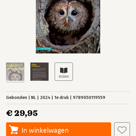
Gebonden
NL
2024
1e druk
9789050119559
€ 29,95
In winkelwagen