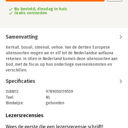
Nu besteld, dinsdag in huis
Gratis verzonden
Samenvatting
Kerkuil, bosuil, steenuil, oehoe. Van de dertien Europese
uilensoorten mogen we er elf tot de Nederlandse avifauna
rekenen. In Uilen in Nederland komen deze uilensoorten aan
bod, met de focus op hun onderlinge overeenkomsten en
verschillen.
In het eerste deel Uilen in het kort maak je kennis met de
Specificaties
soorten: uiterlijke kenmerken, roep, naamgeving, verspreiding
en aantallen, broeden, voedsel en waarnemen.
ISBN13:
9789050119559
Taal:
NL
In deel twee Uilen in het bijzonder ervaar je meer over de
Bindwijze:
gebonden
passie van de auteur voor deze vogels.
Aantal pagina's:
240
Uitgever:
KNNV Uitgeverij
Lezersrecensies
In het derde deel Uilen in het algemeen ontdek je de
Druk:
1
verschillende aspecten van het uilenleven. Waarom begint de
Verschijningsdatum:
25-11-2024
Wees de eerste die een lezersrecensie schrijft!
ene soort meteen bij het eerste ei met broeden en wacht de