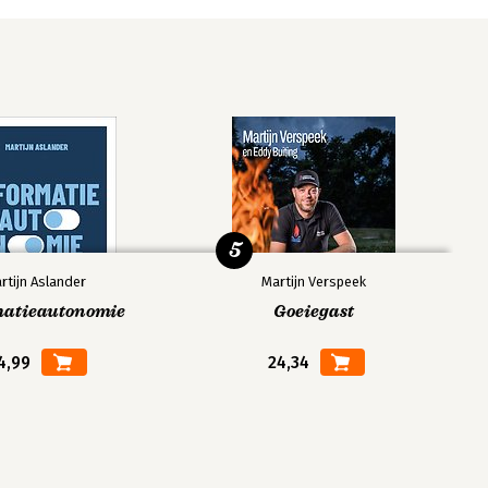
5
rtijn Aslander
Martijn Verspeek
matieautonomie
Goeiegast
4,99
24,34