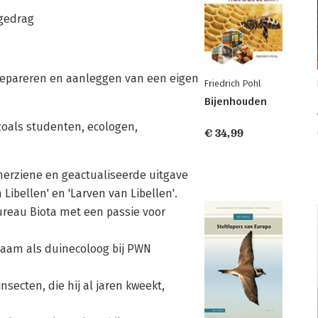
gedrag
repareren en aanleggen van een eigen
Friedrich Pohl
Bijenhouden
zoals studenten, ecologen,
€ 34,99
 herziene en geactualiseerde uitgave
Libellen' en 'Larven van Libellen'.
ureau Biota met een passie voor
zaam als duinecoloog bij PWN
secten, die hij al jaren kweekt,