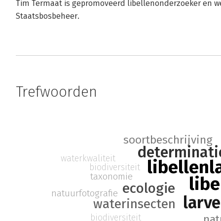
Tim Termaat is gepromoveerd libellenonderzoeker en we
Staatsbosbeheer.
Trefwoorden
soortbeschrijving
determinati
waterkwaliteit
libellenl
biodiversiteit
taxonomie
libe
ecologie
natuurfotografie
larv
waterinsecten
biodiversiteit
nat