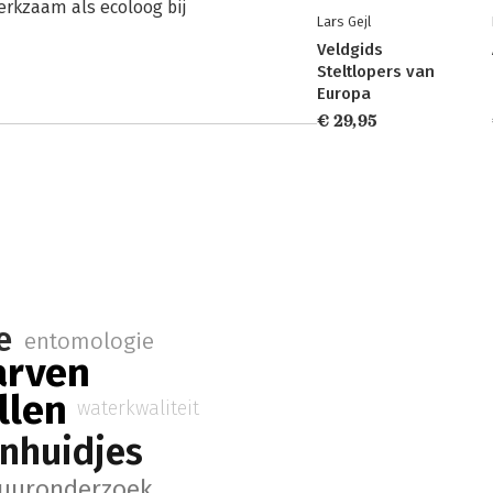
rkzaam als ecoloog bij
Lars Gejl
Veldgids
Steltlopers van
Europa
€ 29,95
e
entomologie
arven
llen
waterkwaliteit
enhuidjes
uuronderzoek