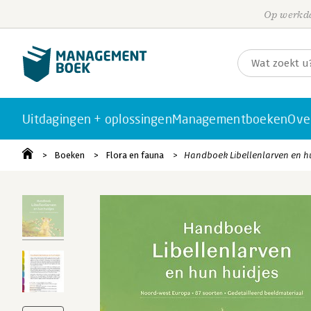
Op werkda
Uitdagingen + oplossingen
Managementboeken
Ove
Boeken
Flora en fauna
Handboek Libellenlarven en h