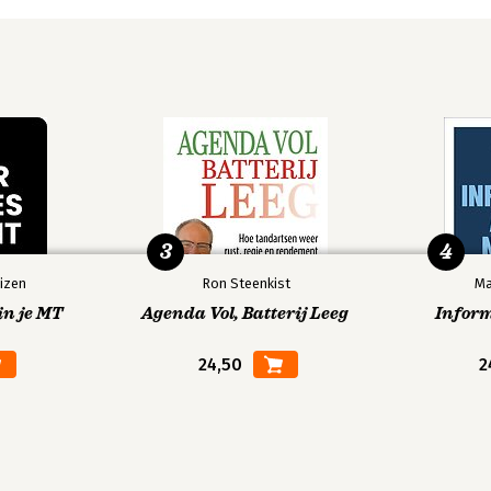
3
4
izen
Ron Steenkist
Ma
in je MT
Agenda Vol, Batterij Leeg
Infor
24,50
2