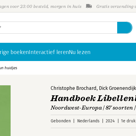
gen voor 23:00 besteld, morgen in huis
Gratis verzending
rige boeken
Interactief leren
Nu lezen
un huidjes
Christophe Brochard
,
Dick Groenendij
Handboek Libellen
Noordwest-Europa | 87 soorten 
Gebonden
Nederlands
2024
1e druk