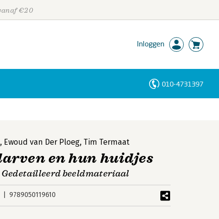
 vanaf €20
Inloggen
010-4731397
Personen
Trefwoorden
k
,
Ewoud van Der Ploeg
,
Tim Termaat
larven en hun huidjes
| Gedetailleerd beeldmateriaal
9789050119610