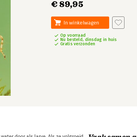
€ 89,95
In winkelwagen
Op voorraad
Nu besteld, dinsdag in huis
Gratis verzonden
Vaak samen g
ater door als larve. Als ze volgroeid