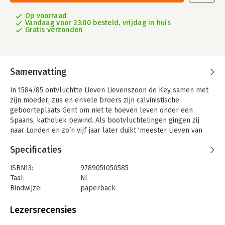
Op voorraad
Vandaag voor 23:00 besteld, vrijdag in huis
Gratis verzonden
Samenvatting
In 1584/85 ontvluchtte Lieven Lievenszoon de Key samen met
zijn moeder, zus en enkele broers zijn calvinistische
geboorteplaats Gent om niet te hoeven leven onder een
Spaans, katholiek bewind. Als bootvluchtelingen gingen zij
naar Londen en zo’n vijf jaar later duikt ‘meester Lieven van
Ghendt’ op in Haarlem. Al snel wordt hij daar als
Specificaties
stadsmetselaar en stadssteenhouwer de man die het aanzien
van de stad gaat bepalen. En niet alleen daar. Hij wordt ook
ISBN13:
9789051050585
gevraagd voor het uiterlijk van het te verbouwen stadhuis in
Taal:
NL
Leiden.
Bindwijze:
paperback
Pas aan het eind van de negentiende eeuw werd zijn
Aantal pagina's:
416
belangrijke rol in de architectuur van de Noordelijke
Uitgever:
Architext
Lezersrecensies
Nederlanden een beetje duidelijk. Maar als persoon bleef hij
Druk:
1
een compleet, mistig raadsel.