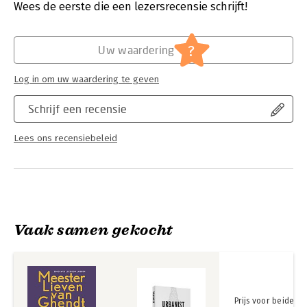
Verschijningsdatum:
15-4-2026
Wees de eerste die een lezersrecensie schrijft!
Dit drieluik van biografie, lexicon en gidsen, pelt een aantal
geheimen af waardoor een sobere, vakkundige metser
Hoofdrubriek:
Kunst en cultuur
zichtbaar wordt: een artistiek voorman die het aanzien en het
?
karakter van een Hollandse stad voor eeuwen vastlegde.
Uw waardering
Log in om uw waardering te geven
Schrijf een recensie
Lees ons recensiebeleid
Vaak samen gekocht
Prijs voor beide