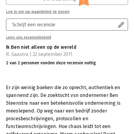
handen van een ondernemer
Als je heel goed naar de staart van de kikker kijkt, zie je dat
Log in om uw waardering te geven
hij er geen heeft
A bank is a place where they lend you an umbrella in fair
Schrijf een recensie
weather and ask for it back when it begins to rain
If you have a big enough Why any What is possible
Lees ons recensiebeleid
Ik Ben niet alleen op de wereld
R. Gaastra | 22 september 2011
2 van 2 personen vonden deze recensie nuttig
Er zijn weinig boeken die zo oprecht, authentiek en
spannend zijn. De zoektocht vsn ondernemer Ben
Steenstra naar een betekenisvolle onderneming is
meeslepend. Op weg naar een bedrijf zonder
procesbeschrijvingen, protocollen en
functieomschrijvingen. Hoe chaos leidt tot een