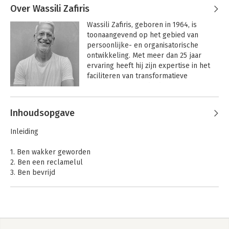
Over Wassili Zafiris
Wassili Zafiris, geboren in 1964, is 
toonaangevend op het gebied van 
persoonlijke- en organisatorische 
ontwikkeling. Met meer dan 25 jaar 
ervaring heeft hij zijn expertise in het 
faciliteren van transformatieve 
processen voor individuen en 
internationale organisaties in ruime 
Andere boeken door Wassili Zafiris
mate bewezen.

Inhoudsopgave
Als voormalig mental coach van het 
Inleiding
Nederlandse damesvolleybalteam voor 
de Olympische Spelen van 2012, 
1. Ben wakker geworden
demonstreerde Wassili zijn diepgaande 
2. Ben een reclamelul
kennis van menselijk potentieel en 
3. Ben bevrijd
prestatieoptimalisatie.

4. Ben besodemieterd
5. Ben niet alleen op de wereld
Zijn diverse educatieve achtergrond 
6. Ben rijk
omvat neurologie, fysiotherapie, 
7. Ben samen
emotionele intelligentie (haptonomie, 
8. Ben natuurlijk ondernemer