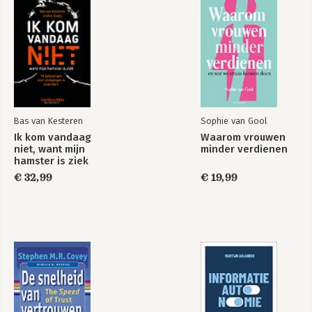
werken zoals IK BEN niet alleen op de 
wereld, genomineerd voor de Beste 
Business en Management Boek Awards, 
en EETlust, dat zich verdiept in de 
mentaliteit van gerenommeerde chef-
koks over de hele wereld.
Bas van Kesteren
Sophie van Gool
Ik kom vandaag
Waarom vrouwen
niet, want mijn
minder verdienen
hamster is ziek
€ 32,99
€ 19,99