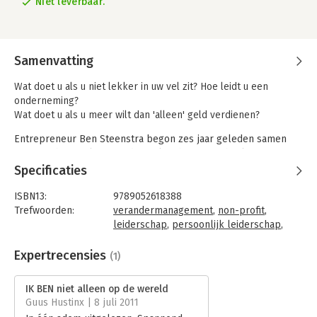
Niet leverbaar.
Samenvatting
Wat doet u als u niet lekker in uw vel zit? Hoe leidt u een
onderneming?
Wat doet u als u meer wilt dan 'alleen' geld verdienen?
Entrepreneur Ben Steenstra begon zes jaar geleden samen
met coach Wassili Zafiris de zoektocht naar zichzelf en
veranderde van een 'reclamelul' in een betekenisvol
Specificaties
ondernemer. Openhartig en meeslepend beschrijft Ben het
verloop van zijn transformatie; de weerstand, blunders,
ISBN13:
9789052618388
geboekte successen, provocerende coachsessies en
Trefwoorden:
verandermanagement
,
non-profit
,
confrontaties met zichzelf en zijn medewerkers. Dit in
leiderschap
,
persoonlijk leiderschap
,
combinatie met de unieke inzichten en achtergrondkennis van
ondernemen
,
motivatie
,
nieuwe economie
,
Wassili maken 'IK BEN niet alleen op de wereld' tot een
zingeving
,
organisatiekunde
Expertrecensies
(1)
bijzonder, lekker leesbaar boek over ondernemen en
Taal:
Nederlands
persoonlijke ontwikkeling in deze tijd van crisis.
Bindwijze:
paperback
IK BEN niet alleen op de wereld
Aantal pagina's:
227
Guus Hustinx | 8 juli 2011
Het boek biedt inspiratie op veel gebieden, waaronder:
Uitgever:
BIM Media BV