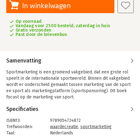
In winkelwagen
Op voorraad
Vandaag voor 21:00 besteld, zaterdag in huis
Gratis verzonden
Past door de brievenbus
Samenvatting
Sportmarketing is een groeiend vakgebied, dat een grote rol
speelt in de internationale sportwereld. Binnen dit vakgebied
wordt er onderscheid gemaakt tussen marketing van de sport
en sport als marketingplatform (sportsponsoring). Dit boek
focust op de marketing van sport.
Het boek is geheel herzien ten opzichte van eerdere drukken.
Specificaties
Het centrale model van deze editie is gebaseerd op een
speciaal ontwikkeld Sportmarketingcanvas, waar de
ISBN13:
9789054724872
sportmarketeer in ontwikkeling maar ook de professional
Trefwoorden:
waardecreatie
,
sportmarketing
direct mee aan de slag kan. De verschillende onderdelen van
Taal:
Nederlands
het boek vormen samen het Sportmarketingcanvas.
Bindwijze:
paperback