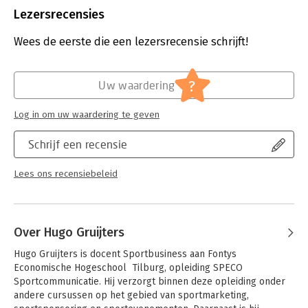
Sportmarketingspecifieke analyse- en beslissingsgebieden
Aantal pagina's:
414
Lezersrecensies
komen dan ook logisch aan bod.
Uitgever:
Arko Sports Media BV
Druk:
7
Wees de eerste die een lezersrecensie schrijft!
Vanuit verschillende onderdelen wordt een gedegen beeld
Verschijningsdatum:
15-8-2024
geschetst van de sportmarkt waarin een organisatie opereert
en wordt op basis van de kerncompetenties van deze
Hoofdrubriek:
Marketing
?
Uw waardering
organisatie systematisch een waardepropositie richting
afnemers ontwikkeld. Daarbij spelen elementen als branding
Log in om uw waardering te geven
en customer journey naast de klassiekere
marketinginstrumenten een rol.
Schrijf een recensie
Lees ons recensiebeleid
Over Hugo Gruijters
Hugo Gruijters is docent Sportbusiness aan Fontys 
Economische Hogeschool  Tilburg, opleiding SPECO 
Sportcommunicatie. Hij verzorgt binnen deze opleiding onder 
andere cursussen op het gebied van sportmarketing, 