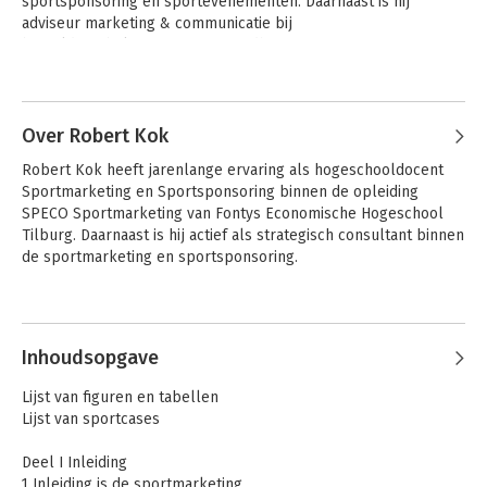
sportsponsoring en sport­evenementen. Daarnaast is hij 
adviseur marketing & communicatie bij 
betaaldvoetbalorganisatie FC Eindhoven en teammanager en 
technisch commissielid bij hockeyvereniging DVS.
Over Robert Kok
Robert Kok heeft jarenlange ervaring als hogeschooldocent 
Sportmarketing en Sportsponsoring binnen de opleiding 
SPECO Sportmarketing van Fontys Econo­mische Hogeschool 
Tilburg. Daarnaast is hij actief als strategisch consultant binnen 
de sportmarketing en sportsponsoring.
Inhoudsopgave
Lijst van figuren en tabellen
Lijst van sportcases
Deel I Inleiding
1 Inleiding is de sportmarketing