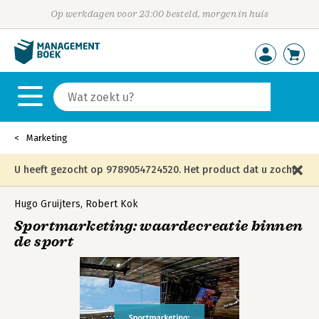
Op werkdagen voor 23:00 besteld, morgen in huis
Marketing
U heeft gezocht op 9789054724520. Het product dat u zocht
is niet meer in die editie leverbaar en is vervangen door de
Hugo Gruijters
,
Robert Kok
Sportmarketing: waardecreatie binnen
onderstaande editie.
de sport