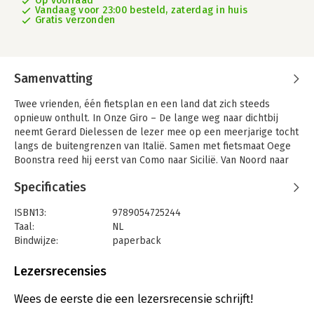
Op voorraad
Vandaag voor 23:00 besteld, zaterdag in huis
Gratis verzonden
Samenvatting
Twee vrienden, één fietsplan en een land dat zich steeds
opnieuw onthult. In Onze Giro – De lange weg naar dichtbij
neemt Gerard Dielessen de lezer mee op een meerjarige tocht
langs de buitengrenzen van Italië. Samen met fietsmaat Oege
Boonstra reed hij eerst van Como naar Sicilië. Van Noord naar
Zuid, langs bergen en kusten, door steden en dorpen, in zon
Specificaties
en regen. Later keerden ze terug voor het tweede deel: van
Calabrië naar Milaan, van Zuid naar Noord. Dat verhaal
ISBN13:
9789054725244
verschijnt in een volgend boek.
Taal:
NL
Deze reis is meer dan een sportieve onderneming. Het is een
Bindwijze:
paperback
verhaal van vriendschap en verbondenheid, van eindeloos
Uitgever:
Arko Sports Media BV
trappen en onverwachte ontmoetingen. Het is ook een tocht
Druk:
1
Lezersrecensies
waarin verlies en herinnering meefietsen. Steeds aanwezig
Verschijningsdatum:
31-3-2026
is Mattis, de zoon van Gerard, die te vroeg overleed en voor wie
Wees de eerste die een lezersrecensie schrijft!
deze tocht ook een stille ode is. In een persoonlijke en
Hoofdrubriek:
Reizen