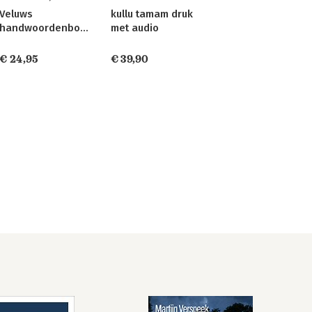
Veluws
kullu tamam druk
handwoordenboek
met audio
€ 24,95
€ 39,90