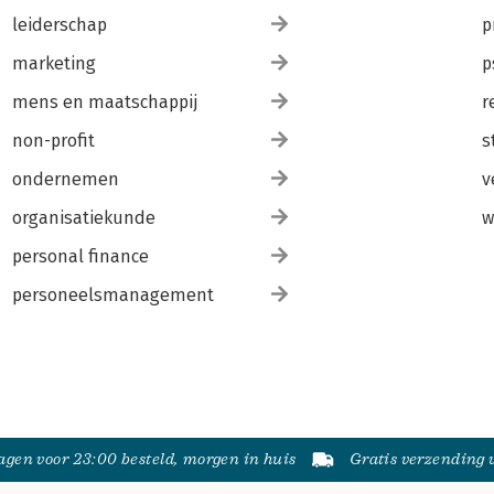
leiderschap
p
marketing
p
mens en maatschappij
r
non-profit
s
ondernemen
v
organisatiekunde
w
personal finance
personeelsmanagement
gen voor 23:00 besteld, morgen in huis
Gratis verzending