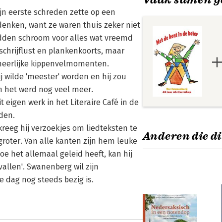
ijn eerste schreden zette op een
denken, want ze waren thuis zeker niet
dden schroom voor alles wat vreemd
chrijflust en plankenkoorts, maar
 heerlijke kippenvelmomenten.
j wilde 'meester' worden en hij zou
n het werd nog veel meer.
t eigen werk in het Literaire Café in de
eden.
kreeg hij verzoekjes om liedteksten te
Anderen die di
roter. Van alle kanten zijn hem leuke
oe het allemaal geleid heeft, kan hij
vallen'. Swanenberg wil zijn
e dag nog steeds bezig is.