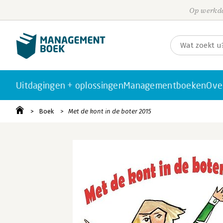
Op werkda
Uitdagingen + oplossingen
Managementboeken
Ove
Boek
Met de kont in de boter 2015