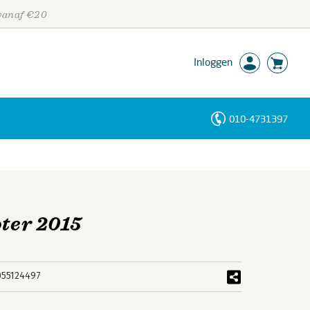
 vanaf €20
Inloggen
010-4731397
Personen
Trefwoorden
oter 2015
055124497