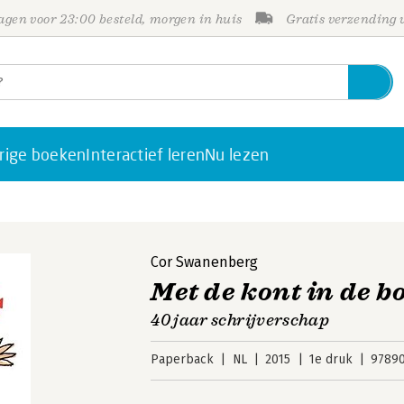
gen voor 23:00 besteld, morgen in huis
Gratis verzending
rige boeken
Interactief leren
Nu lezen
Cor Swanenberg
Met de kont in de b
40 jaar schrijverschap
Paperback
NL
2015
1e druk
9789