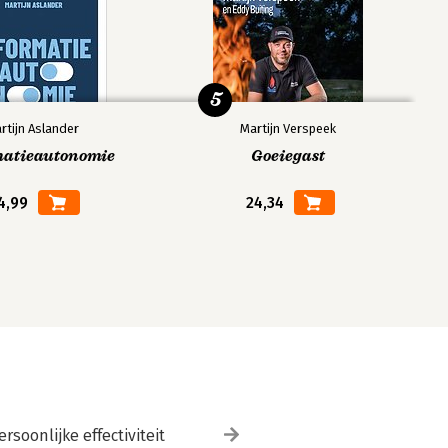
5
rtijn Aslander
Martijn Verspeek
matieautonomie
Goeiegast
4,99
24,34
ersoonlijke effectiviteit