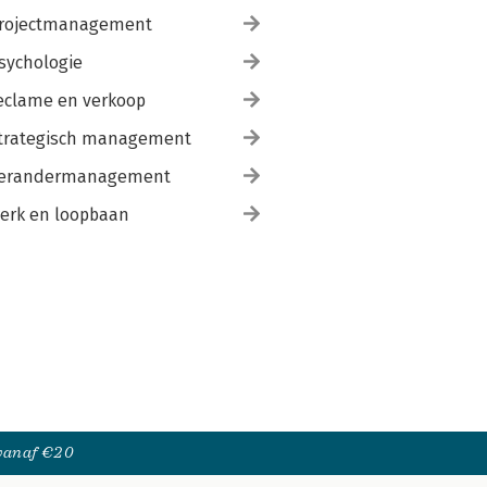
rojectmanagement
sychologie
eclame en verkoop
trategisch management
erandermanagement
erk en loopbaan
 vanaf €20