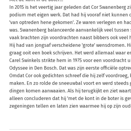
In 2015 is het veertig jaar geleden dat Cor Swanenberg z
podium met eigen werk. Dat had hij vooraf niet kunnen 
'van optreden hene gekomen'. Ze waren verlegen en ha
was. Swanenberg balanceerde aanvankelijk veel tussen s
vaak brachten zijn voordrachten naast bibbers ook veel
Hij had van jongsaf verscheidene 'grote' wensdromen. Hi
graag ooit een boek schrijven. Het werd allemaal waar e
Carel Swinkels strikte hem in 1975 voor een voordracht ui
Odyssee in Den Bosch. Dat was zijn eerste officiële optr
Omdat Cor ook gedichten schreef die hij zelf voordroeg, 
maken. En zo rolde de sneeuwbal voort en werd steeds g
dingen komen aanwaaien. Als hij terugkijkt en ziet waart
alleen concluderen dat hij 'met de kont in de boter is ge
zegeningen tellen en laten zien waarmee hij op zijn oud