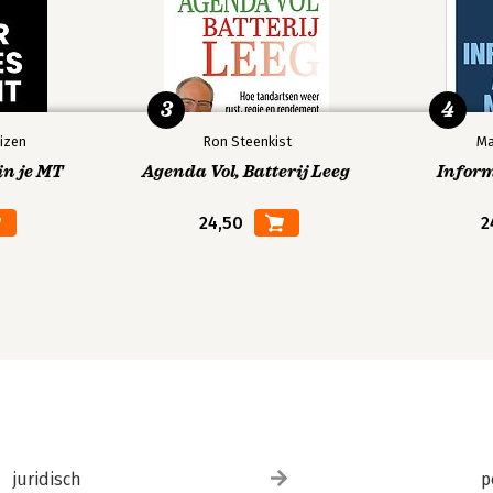
3
4
izen
Ron Steenkist
Ma
in je MT
Agenda Vol, Batterij Leeg
Infor
24,50
2
juridisch
p