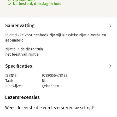
Op voorraad
Nu besteld, dinsdag in huis
Samenvatting
In dit dikke voorleesboek zijn vijf klassieke nijntje-verhalen
gebundeld:
nijntje in de dierentuin
het feest van nijntje
nijntje op school
nijntje huilt
Specificaties
koningin nijntje
ISBN13:
9789056478193
Een mooi cadeau dat garant staat voor uren voorleesplezier.
Taal:
NL
De kleurige leeslinten geven een extra feestelijk tintje aan
Bindwijze:
gebonden
deze verzamelbundel.
Aantal pagina's:
144
Uitgever:
Mercis Publishing B.V.
Lezersrecensies
Voorlezen is een feest met nijntje!
Druk:
1
Verschijningsdatum:
17-1-2020
Wees de eerste die een lezersrecensie schrijft!