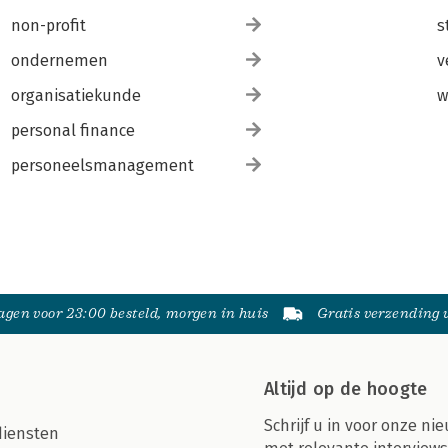
non-profit
s
ondernemen
v
organisatiekunde
w
personal finance
personeelsmanagement
gen voor 23:00 besteld, morgen in huis
Gratis verzending
Altijd op de hoogte
Schrijf u in voor onze nie
diensten