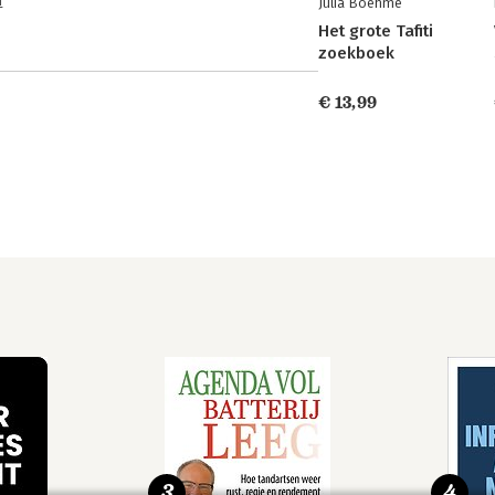
n
Julia Boehme
Het grote Tafiti
zoekboek
€ 13,99
3
4