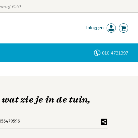
 vanaf €20
Inloggen
010-4731397
Personen
Trefwoorden
wat zie je in de tuin,
056479596