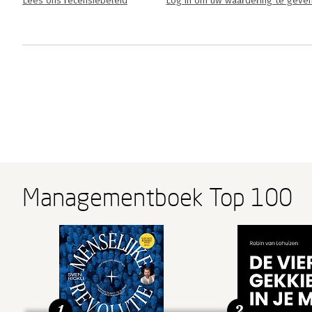
Lees ons recensiebeleid
Log in om uw waardering te geve
Managementboek Top 100
1
2