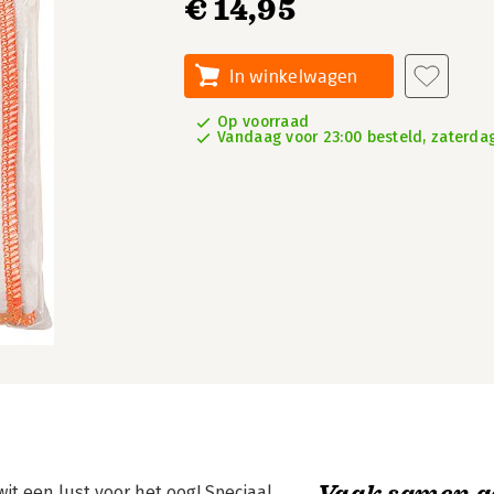
€ 14,95
In winkelwagen
Op voorraad
Vandaag voor 23:00 besteld, zaterdag
Vaak samen g
wit een lust voor het oog! Speciaal