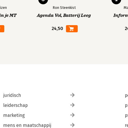
izen
Ron Steenkist
Ma
in je MT
Agenda Vol, Batterij Leeg
Infor
24,50
2
juridisch
p
leiderschap
p
marketing
p
mens en maatschappij
r