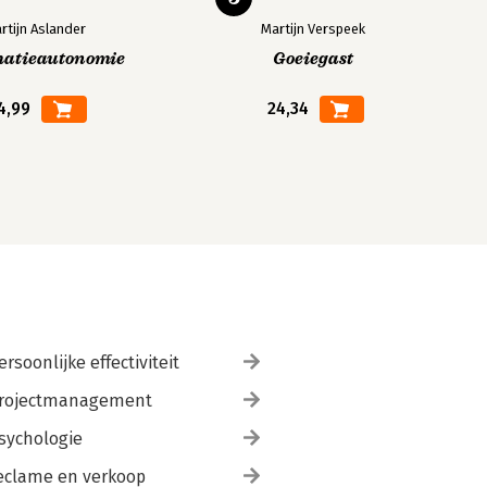
rtijn Aslander
Martijn Verspeek
matieautonomie
Goeiegast
4,99
24,34
ersoonlijke effectiviteit
rojectmanagement
sychologie
eclame en verkoop