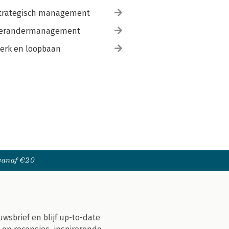
trategisch management
erandermanagement
erk en loopbaan
 vanaf €20
uwsbrief en blijf up-to-date