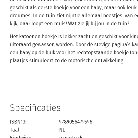
geschikt als eerste boekje voor een baby, maar ook leu
dreumes. In de tuin ziet nijntje allemaal beestjes: van e
kijk, daar loopt een muis! Wat zie jij bij jou in de tuin?
Het katoenen boekje is lekker zacht en geschikt voor kin
uiteraard gewassen worden. Door de stevige pagina’s kan
een baby op de buik voor het rechtopstaande boekje (ond
plaatjes stimuleert zo de motorische ontwikkeling.
Specificaties
ISBN13:
9789056479596
Taal:
NL
Bindwijze:
paperback