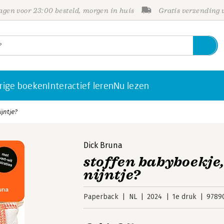
gen voor 23:00 besteld, morgen in huis
Gratis verzending
rige boeken
Interactief leren
Nu lezen
ijntje?
Dick Bruna
stoffen babyboekje, 
nijntje?
Paperback
NL
2024
1e druk
9789