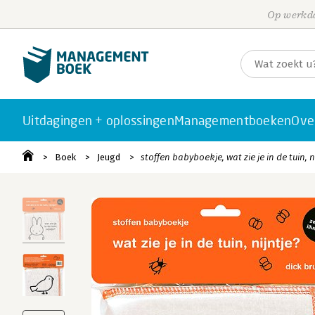
Op werkda
Uitdagingen + oplossingen
Managementboeken
Ove
Boek
Jeugd
stoffen babyboekje, wat zie je in de tuin, n