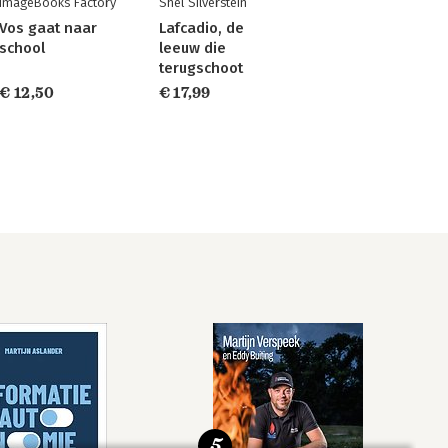
ImageBooks Factory
Shel Silverstein
Vos gaat naar
Lafcadio, de
school
leeuw die
terugschoot
€ 12,50
€ 17,99
5