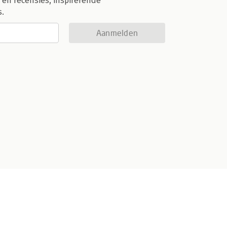
 en recensies, inspirerende
s.
Aanmelden