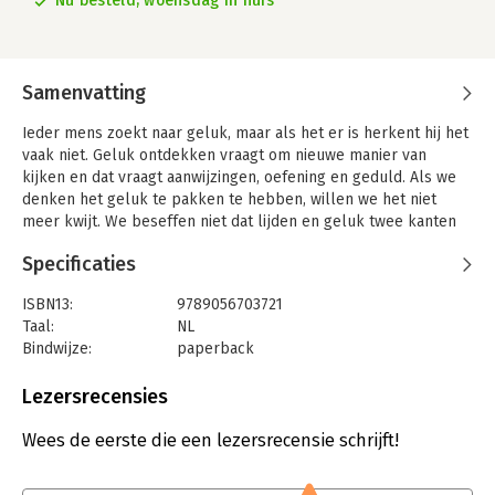
Nu besteld, woensdag in huis
Samenvatting
Ieder mens zoekt naar geluk, maar als het er is herkent hij het
vaak niet. Geluk ontdekken vraagt om nieuwe manier van
kijken en dat vraagt aanwijzingen, oefening en geduld. Als we
denken het geluk te pakken te hebben, willen we het niet
meer kwijt. We beseffen niet dat lijden en geluk twee kanten
zijn van dezelfde medaille. We kunnen dus niet het een willen
Specificaties
en het ander afwijzen. Om geluk werkelijk te ervaren moeten
we het aandurven om het lijden te ontdekken en dat gaat
ISBN13:
9789056703721
verder dan accepteren. In 'Dit is geluk' nodigt Cuong Lu ons uit
Taal:
NL
om het gevecht te stoppen. Als we met aandacht aanwezig
Bindwijze:
paperback
kunnen zijn bij het lijden, zullen we mooie ontdekkingen doen.
Aantal pagina's:
160
Met de kracht van zijn diepe inzicht en aansprekende
Uitgever:
Asoka
Lezersrecensies
voorbeelden leidt Cuong Lu ons stap voor stap naar een
Druk:
1
dimensie waar afgescheidenheid wegvalt en geluk, harmonie,
Verschijningsdatum:
8-11-2017
Wees de eerste die een lezersrecensie schrijft!
vrijheid en compassie altijd aanwezig zijn.
'Dit is geluk' is ontstaan uit recent mondeling onderricht van
Hoofdrubriek:
Filosofie
Cuong Lu. Met dit boek komt zijn verfrissende boodschap voor