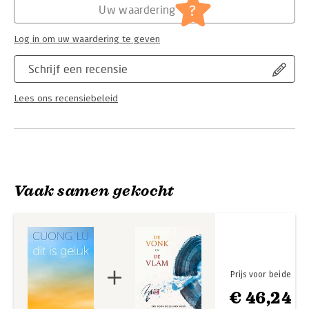
?
het eerst rechtstreeks beschikbaar voor een breder
Uw waardering
Nederlandstalig publiek. Met zijn zeer herkenbare benadering
brengt hij een zeer bemoedigende boodschap: duurzaam
Log in om uw waardering te geven
geluk ligt binnen ieders handbereik.
Schrijf een recensie
Lees ons recensiebeleid
Vaak samen gekocht
Prijs voor beide
€ 46,24