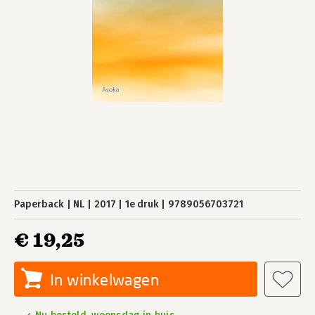
Paperback
NL
2017
1e druk
9789056703721
€ 19,25
In winkelwagen