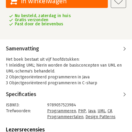
In winkelwagen
Nu besteld, zaterdag in huis
Gratis verzonden
Past door de brievenbus
Samenvatting
Het boek bestaat uit vijf hoofdstukken:
1 Inleiding UML; hierin worden de basisconcepten van UML en
UML-schema's behandeld.
2 Objectgeoriënteerd programmeren in Java
3 Objectgeoriënteerd programmeren in C-sharp
4 Objectgeoriënteerd programmeren in PHP
Specificaties
Hoofdstuk 2 tot en met 4 behandelt objectgeoriënteerd
programmeren in de verschillende talen en
ISBN13:
9789057523984
objectgeoriënteerde patterns (patronen).
Trefwoorden:
Programmeren
,
PHP
,
Java
,
UML
,
C#
,
Programmeertalen
,
Design Patterns
Bij de eindopdracht aan het einde van het boek, hoofdstuk 5,
Taal:
Nederlands
moet een applicatie ontwikkeld worden met gebruik van de
Bindwijze:
paperback
Lezersrecensies