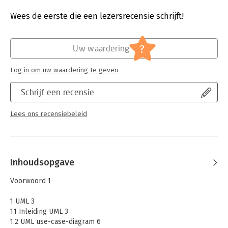
MVC-methodiek. Dit mag ontwikkeld worden met eigen
Aantal pagina's:
296
patterns in de programmeertaal naar keuze of met behulp van
Uitgever:
Boom Beroepsonderwijs
Wees de eerste die een lezersrecensie schrijft!
een framework.
Druk:
1
Verschijningsdatum:
26-3-2019
?
Uw waardering
Hoofdrubriek:
IT-management / ICT
Log in om uw waardering te geven
Schrijf een recensie
Lees ons recensiebeleid
Inhoudsopgave
Voorwoord 1
1 UML 3
1.1 Inleiding UML 3
1.2 UML use-case-diagram 6