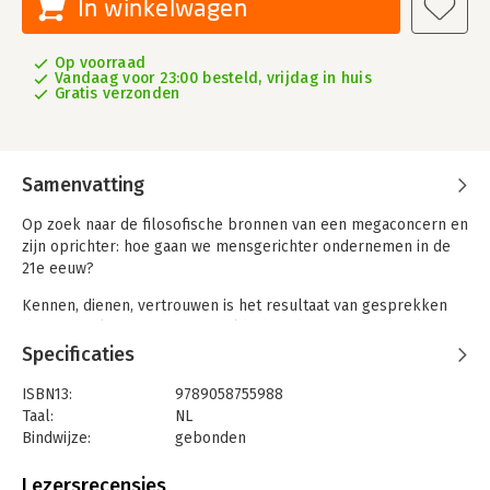
In winkelwagen
Op voorraad
Vandaag voor 23:00 besteld, vrijdag in huis
Gratis verzonden
Samenvatting
Op zoek naar de filosofische bronnen van een megaconcern en
zijn oprichter: hoe gaan we mensgerichter ondernemen in de
21e eeuw?
Kennen, dienen, vertrouwen is het resultaat van gesprekken
die voormalig topman Frits Goldschmeding voerde met diverse
wetenschappers over de bronnen van zijn denken over de
Specificaties
mens, over werk en economie. Steeds stond de vraag centraal:
hoe kom je tot een mensgerichtere economie? Uit deze
ISBN13:
9789058755988
gesprekken kwamen drie basisprincipes naar voren. Ten
Taal:
NL
eerste kijkt de mensgerichte onderneming nadrukkelijk ook
Bindwijze:
gebonden
naar het belang van haar werknemers van andere
Aantal pagina's:
160
belanghebbenden. Ten tweede staat het platoonse en
Uitgever:
Boom uitgevers Amsterdam W
Lezersrecensies