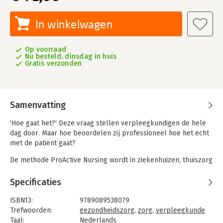
In winkelwagen
Op voorraad
Nu besteld, dinsdag in huis
Gratis verzonden
Samenvatting
'Hoe gaat het?' Deze vraag stellen verpleegkundigen de hele
dag door. Maar hoe beoordelen zij professioneel hoe het echt
met de patiënt gaat?
De methode ProActive Nursing wordt in ziekenhuizen, thuiszorg
en GGZ gebruikt. Het helpt verpleegkundigen om inzicht te
krijgen in de zorgbehoefte van de patiënt. En zo op een
Specificaties
adequate en empathische manier patiëntveilige zorg te kunnen
bieden.
ISBN13:
9789089538079
Trefwoorden:
gezondheidszorg
,
zorg
,
verpleegkunde
Dit boek biedt een praktijkmodel, met competenties van het
Taal:
Nederlands