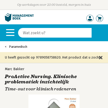
Op werkdagen voor 23:00 besteld, morgen in huis
Paramedisch
U heeft gezocht op 9789058758620. Het product dat u zocht
is niet meer in die editie leverbaar en is vervangen door de
Marc Bakker
ProActive Nursing. Klinische
onderstaande editie.
problematiek inzichtelijk
Time-out voor klinisch redeneren