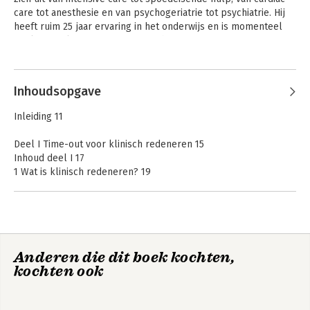
care tot anesthesie en van psychogeriatrie tot psychiatrie. Hij 
heeft ruim 25 jaar ervaring in het onderwijs en is momenteel 
werkzaam als Expert Lecturer in het Expertisecentrum 
ProActive Nursing van het VUmc.
Andere boeken door Marc Bakker
Inhoudsopgave
Inleiding 11
Deel I Time-out voor klinisch redeneren 15
Inhoud deel I 17
1 Wat is klinisch redeneren? 19
2 Patiëntgerichte zorg 23
3 Time-out-praktijkmodel 27
4 Drie basisberoepsvaardigheden 31
5 Aan de slag! 43
Geraadpleegde bronnen 45
ProActive Nursing:
ProActive Nursing.
Anderen die dit boek kochten,
klinisch redeneren
Klinische
kochten ook
in zes stappen
Deel II Klinische problematiek inzichtelijk 47
problematiek
inzichtelijk -
Inhoud deel II 49
zakboekje
Klinische problematiek inzichtelijk 51