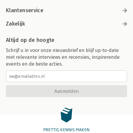
2 Klinische problematiek 602
3 Klinische observaties 610
Klantenservice
3A Uitgelicht, CTG 618
4A De zwangere 623
Zakelijk
4B De pasgeborene 632
4C Apgarscore en PEWS 643
Altijd op de hoogte
Zorgthema 18 Functioneren en zelfredzaamheid 645
1 Klinische aandachtspunten 649
Schrijf u in voor onze nieuwsbrief en blijf up-to-date
2 Klinische problematiek 657
met relevante interviews en recensies, inspirerende
3 Klinische observaties 660
events en de beste acties.
Literatuur 663
Trefwoordenregister 667
Aanmelden
PRETTIG KENNIS MAKEN