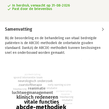
In herdruk, verwacht op 31-08-2026
Past door de brievenbus
Samenvatting
Bij de beoordeling en de behandeling van vitaal bedreigde
patiënten is de ABCDE-methodiek de onbetwiste gouden
standaard. Dankzij de ABCDE-methodiek kunnen beslissingen
snel en onderbouwd worden gemaakt.
In dit boek wordt de ABCDE-methodiek ingezet als hulp bij het
klinisch redeneren rondom honderden toestandsbeelden,
gerelateerd aan tientallen aandoeningen. De methode biedt
pijnbestrijding
een heldere en logische structuur voor oriëntatie op de
spoed interventie team
situatie, prioritering van acties, en overdracht van informatie
neurologisch onderzoek
zuurstoftherapie
early warning score
aan andere zorgprofessionals.
reanimatie
intubatie
traumazorg
pijnbestrijding
luchtwegmanagement
dyspnoe
klinisch redeneren
traumazorg
vitale functies
intubatie
dyspnoe
abcde-methodiek