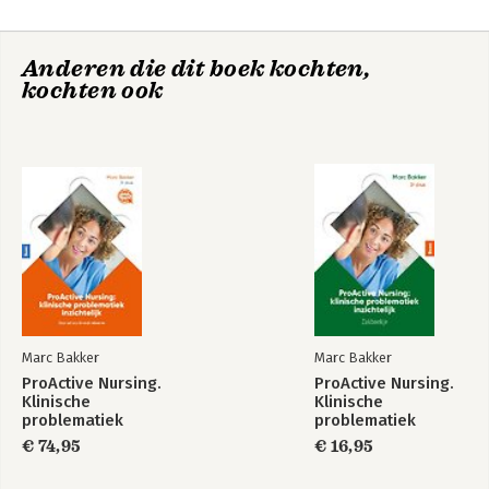
Anderen die dit boek kochten,
kochten ook
Anatomie en
Verpleegkundige
fysiologie
vaardigheden
Marc Bakker
Marc Bakker
ProActive Nursing.
ProActive Nursing.
Klinische
Klinische
problematiek
problematiek
inzichtelijk
inzichtelijk -
€ 74,95
€ 16,95
zakboekje