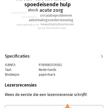
spoedeisende hulp
acute zorg
shock
pneumothorax
circulatieproblemen
pneumothorax
ademhalingsondersteuning
bewustzijnsstoornissen
early warning score
spoed interventie team
Specificaties
ISBN13:
9789083139302
Taal:
Nederlands
Bindwijze:
paperback
Uitgever:
ExpertCollege
Druk:
1
Lezersrecensies
Verschijningsdatum:
23-7-2021
Wees de eerste die een lezersrecensie schrijft!
Hoofdrubriek:
Gezondheid
Herdrukdatum:
31-8-2026