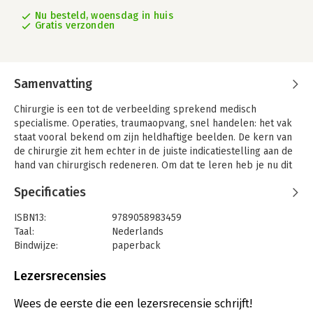
Nu besteld, woensdag in huis
Gratis verzonden
Samenvatting
Chirurgie is een tot de verbeelding sprekend medisch
specialisme. Operaties, traumaopvang, snel handelen: het vak
staat vooral bekend om zijn heldhaftige beelden. De kern van
de chirurgie zit hem echter in de juiste indicatiestelling aan de
hand van chirurgisch redeneren. Om dat te leren heb je nu dit
complete, praktijkgerichte boek in handen.
Specificaties
In 'Probleemgeoriënteerd denken in de chirurgie' nemen de
auteurs je aan de hand van casussen mee in het diagnostische
ISBN13:
9789058983459
denkproces van uiteenlopende, veel voorkomende
Taal:
Nederlands
chirurgische ziektebeelden. De essentie is dat je met beperkte
Bindwijze:
paperback
informatie al een differentiaaldiagnose opstelt en vervolgens
Aantal pagina's:
704
aan de hand van een gerichte anamnese, lichamelijk onderzoek
Uitgever:
Boom
Lezersrecensies
en zo nodig aanvullend onderzoek doorredeneert naar de
Druk:
1
diagnose met bijbehorende behandelopties. Doelgerichtheid
Verschijningsdatum:
18-5-2022
Wees de eerste die een lezersrecensie schrijft!