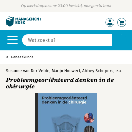
Op werkdagen voor 23:00 besteld, morgen in huis
Geneeskunde
Susanne van Der Velde
,
Marijn Houwert
,
Abbey Schepers
,
e.a.
Probleemgeoriënteerd denken in de
chirurgie