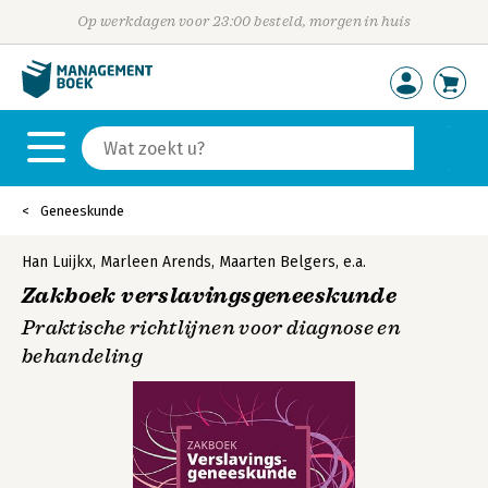
Op werkdagen voor 23:00 besteld, morgen in huis
Geneeskunde
Han Luijkx
,
Marleen Arends
,
Maarten Belgers
,
e.a.
Zakboek verslavingsgeneeskunde
Praktische richtlijnen voor diagnose en
behandeling