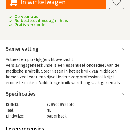
In winkelwagen
Op voorraad
Nu besteld, dinsdag in huis
Gratis verzonden
Samenvatting
Actueel en praktijkgericht overzicht
Verslavingsgeneeskunde is een essentieel onderdeel van de
medische praktijk. Stoornissen in het gebruik van middelen
komen veel voor en vrijwel iedere zorgprofessional krijgt
ermee te maken. Middelengebruik wordt nog vaak gezien als
een vrije keuze, terwijl de realiteit veel complexer is.
Specificaties
Verslaving ontstaat uit een samenspel van biologische,
psychologische en sociale factoren en heeft verstrekkende
ISBN13:
9789058983510
gevolgen voor zowel de patiënt als de samenleving. Het
Taal:
NL
Zakboek verslavingsgeneeskunde biedt een actueel en
Bindwijze:
paperback
praktijkgericht overzicht van dit vakgebied, waarin medische
Aantal pagina's:
480
kennis, behandelinzichten en multidisciplinaire samenwerking
Uitgever:
Boom uitgevers Amsterdam S
Lezersrecensies
samenkomen.